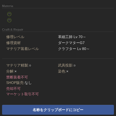
Materia
Craft & Repair
修理レベル
革細工師 Lv 70～
修理資材
ダークマターG7
マテリア装着レベル
クラフター Lv 80～
マテリア精製:
○
武具投影:
○
分解:
×
染色:
×
禁断装着不可
SHOP販売:
なし
売却不可
マーケット取引不可
名称をクリップボードにコピー