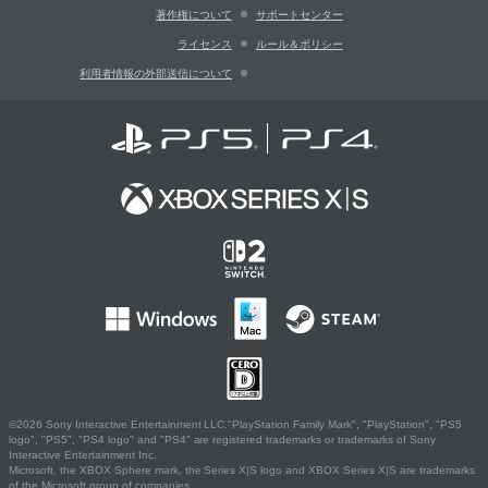
著作権について
サポートセンター
ライセンス
ルール＆ポリシー
利用者情報の外部送信について
©2026 Sony Interactive Entertainment LLC."PlayStation Family Mark", "PlayStation", "PS5
logo", "PS5", "PS4 logo" and "PS4" are registered trademarks or trademarks of Sony
Interactive Entertainment Inc.
Microsoft, the XBOX Sphere mark, the Series X|S logo and XBOX Series X|S are trademarks
of the Microsoft group of companies.