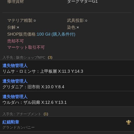
修理資材
ダークマターG1
マテリア精製:
○
武具投影:
○
分解:
×
染色:
×
SHOP販売価格:
100 Gil (購入条件付)
売却不可
マーケット取引不可
入手先 : 販売ショップNPC
(
3
)
遺失物管理人
リムサ・ロミンサ：上甲板層 X:11.3 Y:14.3
遺失物管理人
グリダニア：旧市街 X:10.0 Y:8.4
遺失物管理人
ウルダハ：ザル回廊 X:12.6 Y:13.1
入手先 : アチーブメント
(
1
)
紅錨勲章
グランドカンパニー