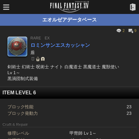
エオルゼアデータベース
2
9
RARE
EX
ロミンサンエスカッシャン
盾
剣術士 幻術士 呪術士 ナイト 白魔道士 黒魔道士 魔獣使い
Lv 1～
黒渦団制式装備
ITEM LEVEL 6
ブロック性能
23
ブロック発動力
23
Craft & Repair
修理レベル
甲冑師 Lv 1～