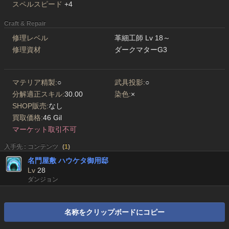
スペルスピード
+4
Craft & Repair
修理レベル
革細工師 Lv 18～
修理資材
ダークマターG3
マテリア精製:
○
武具投影:
○
分解適正スキル:
30.00
染色:
×
SHOP販売:
なし
買取価格:
46 Gil
マーケット取引不可
入手先 : コンテンツ
(
1
)
名門屋敷 ハウケタ御用邸
Lv
28
ダンジョン
名称をクリップボードにコピー