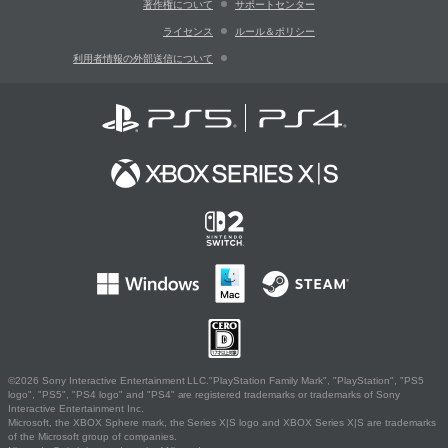
著作権について
サポートセンター
ライセンス
ルール＆ポリシー
利用者情報の外部送信について
©2026 Sony Interactive Entertainment LLC."PlayStation Family Mark", "PlayStation", "PS5
logo", "PS5", "PS4 logo" and "PS4" are registered trademarks or trademarks of Sony
Interactive Entertainment Inc.
Microsoft, the XBOX Sphere mark, the Series X|S logo and XBOX Series X|S are trademarks
of the Microsoft group of companies.