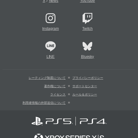
/
X
News
YouTube
Instagram
Twitch
LINE
Bluesky
レーティング制度について
プライバシーポリシー
著作権について
サポートセンター
ライセンス
ルール＆ポリシー
利用者情報の外部送信について