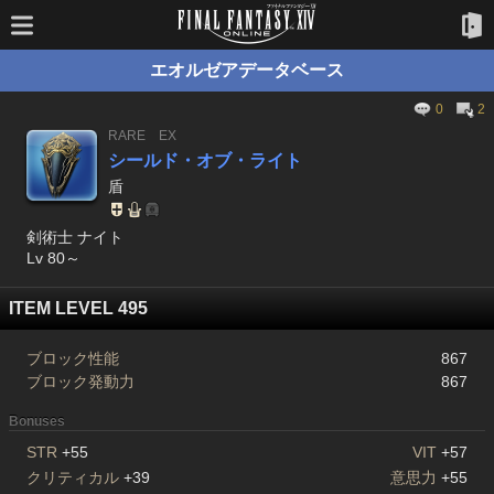
エオルゼアデータベース
0
2
RARE
EX
シールド・オブ・ライト
盾
剣術士 ナイト
Lv 80～
ITEM LEVEL 495
ブロック性能
867
ブロック発動力
867
Bonuses
STR
+55
VIT
+57
クリティカル
+39
意思力
+55