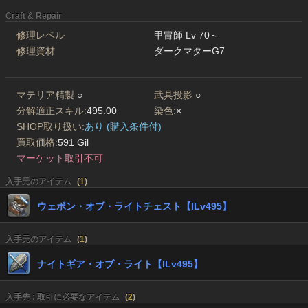
Craft & Repair
修理レベル
甲冑師 Lv 70～
修理資材
ダークマターG7
マテリア精製:
○
武具投影:
○
分解適正スキル:
495.00
染色:
×
SHOP取り扱い:
あり (購入条件付)
買取価格:
591 Gil
マーケット取引不可
入手元のアイテム
(
1
)
ウェポン・オブ・ライトチェスト【ILv495】
入手元のアイテム
(
1
)
ナイトギア・オブ・ライト【ILv495】
入手先 : 取引に必要なアイテム
(
2
)