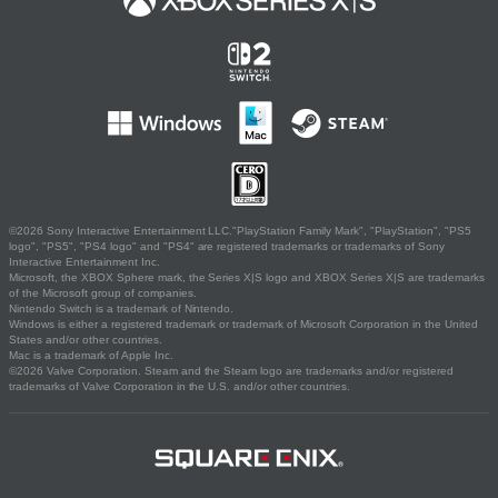
©2026 Sony Interactive Entertainment LLC."PlayStation Family Mark", "PlayStation", "PS5
logo", "PS5", "PS4 logo" and "PS4" are registered trademarks or trademarks of Sony
Interactive Entertainment Inc.
Microsoft, the XBOX Sphere mark, the Series X|S logo and XBOX Series X|S are trademarks
of the Microsoft group of companies.
Nintendo Switch is a trademark of Nintendo.
Windows is either a registered trademark or trademark of Microsoft Corporation in the United
States and/or other countries.
Mac is a trademark of Apple Inc.
©2026 Valve Corporation. Steam and the Steam logo are trademarks and/or registered
trademarks of Valve Corporation in the U.S. and/or other countries.