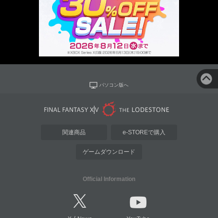
パソコン版へ
関連商品
e-STOREで購入
ゲームダウンロード
Official Information