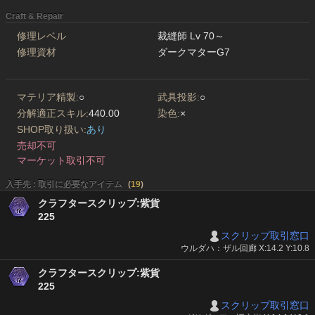
Craft & Repair
修理レベル
裁縫師 Lv 70～
修理資材
ダークマターG7
マテリア精製:
○
武具投影:
○
分解適正スキル:
440.00
染色:
×
SHOP取り扱い:
あり
売却不可
マーケット取引不可
入手先 : 取引に必要なアイテム
(
19
)
クラフタースクリップ:紫貨
225
スクリップ取引窓口
ウルダハ：ザル回廊 X:14.2 Y:10.8
クラフタースクリップ:紫貨
225
スクリップ取引窓口