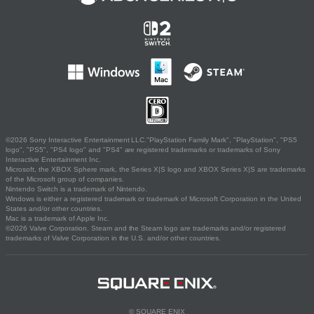
©2026 Sony Interactive Entertainment LLC."PlayStation Family Mark", "PlayStation", "PS5
logo", "PS5", "PS4 logo" and "PS4" are registered trademarks or trademarks of Sony
Interactive Entertainment Inc.
Microsoft, the XBOX Sphere mark, the Series X|S logo and XBOX Series X|S are trademarks
of the Microsoft group of companies.
Nintendo Switch is a trademark of Nintendo.
Windows is either a registered trademark or trademark of Microsoft Corporation in the United
States and/or other countries.
Mac is a trademark of Apple Inc.
©2026 Valve Corporation. Steam and the Steam logo are trademarks and/or registered
trademarks of Valve Corporation in the U.S. and/or other countries.
© SQUARE ENIX