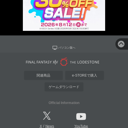
パソコン版へ
関連商品
e-STOREで購入
ゲームダウンロード
Official Information
/
X
News
YouTube