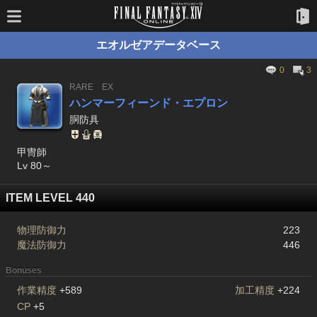
エオルゼアデータベース
0
3
RARE
EX
ハンマーフィーンド・エプロン
胴防具
甲冑師
Lv 80～
ITEM LEVEL 440
物理防御力
223
魔法防御力
446
Bonuses
作業精度
+589
加工精度
+224
CP
+5