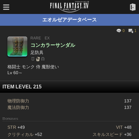
エオルゼアデータベース
0
1
RARE
EX
コンカラーサンダル
足防具
格闘士 モンク 侍 魔獣使い
Lv 60～
ITEM LEVEL 215
物理防御力
137
魔法防御力
137
Bonuses
STR
+49
VIT
+48
クリティカル
+52
スキルスピード
+36