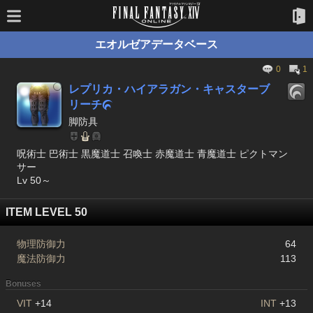
エオルゼアデータベース
0
1
レプリカ・ハイアラガン・キャスターブ
リーチ

脚防具
呪術士 巴術士 黒魔道士 召喚士 赤魔道士 青魔道士 ピクトマン
サー
Lv 50～
ITEM LEVEL 50
物理防御力
64
魔法防御力
113
Bonuses
VIT
+14
INT
+13