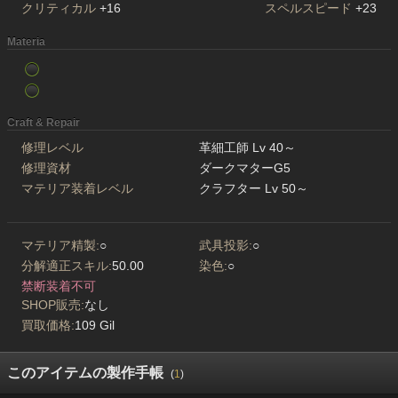
クリティカル
+16
スペルスピード
+23
Materia
Craft & Repair
修理レベル
革細工師 Lv 40～
修理資材
ダークマターG5
マテリア装着レベル
クラフター Lv 50～
マテリア精製:
○
武具投影:
○
分解適正スキル:
50.00
染色:
○
禁断装着不可
SHOP販売:
なし
買取価格:
109 Gil
このアイテムの製作手帳
(
1
)