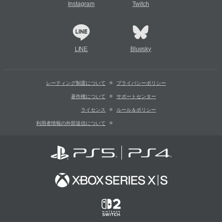
Instagram
Twitch
LINE
Bluesky
レーティング制度について
プライバシーポリシー
著作権について
サポートセンター
ライセンス
ルール＆ポリシー
利用者情報の外部送信について