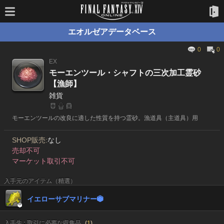
エオルゼアデータベース
0
0
EX
モーエンツール・シャフトの三次加工霊砂
【漁師】
雑貨
モーエンツールの改良に適した性質を持つ霊砂。漁道具（主道具）用
SHOP販売:
なし
売却不可
マーケット取引不可
入手元のアイテム（精選）
イエローサブマリナー


入手先 : 取引に必要な収集品
(
1
)