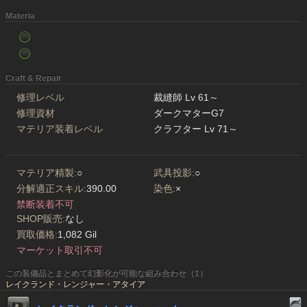
Materia
Craft & Repair
修理レベル
裁縫師 Lv 61～
修理資材
ダークマターG7
マテリア装着レベル
クラフター Lv 71～
マテリア精製:
○
武具投影:
○
分解適正スキル:
390.00
染色:
×
禁断装着不可
SHOP販売:
なし
買取価格:
1,082 Gil
マーケット取引不可
この装備品とまとめて幻影化が可能な組み合わせ（1）
レイクランド・レンジャー・アタイア