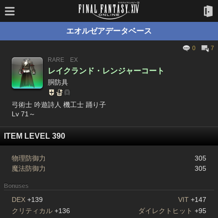
エオルゼアデータベース
0
7
RARE
EX
レイクランド・レンジャーコート
胴防具
弓術士 吟遊詩人 機工士 踊り子
Lv 71～
ITEM LEVEL 390
物理防御力
305
魔法防御力
305
Bonuses
DEX
+139
VIT
+147
クリティカル
+136
ダイレクトヒット
+95