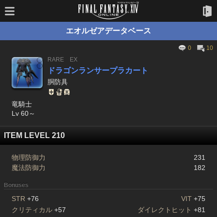
エオルゼアデータベース
0
10
RARE
EX
ドラゴンランサープラカート
胴防具
竜騎士
Lv 60～
ITEM LEVEL 210
物理防御力
231
魔法防御力
182
Bonuses
STR
+76
VIT
+75
クリティカル
+57
ダイレクトヒット
+81