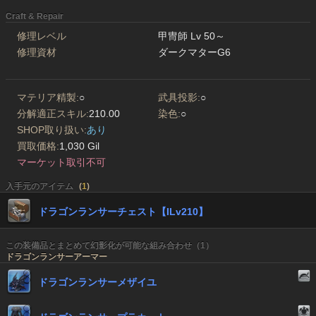
Craft & Repair
修理レベル
甲冑師 Lv 50～
修理資材
ダークマターG6
マテリア精製:
○
武具投影:
○
分解適正スキル:
210.00
染色:
○
SHOP取り扱い:
あり
買取価格:
1,030 Gil
マーケット取引不可
入手元のアイテム
(
1
)
ドラゴンランサーチェスト【ILv210】
この装備品とまとめて幻影化が可能な組み合わせ（1）
ドラゴンランサーアーマー
ドラゴンランサーメザイユ