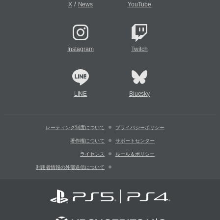
/
X
News
YouTube
Instagram
Twitch
LINE
Bluesky
レーティング制度について
プライバシーポリシー
著作権について
サポートセンター
ライセンス
ルール＆ポリシー
利用者情報の外部送信について