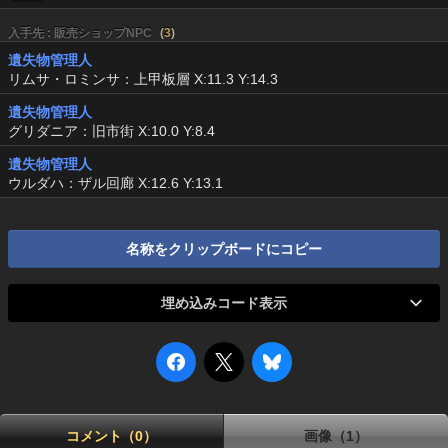
入手先 : 販売ショップNPC
(
3
)
遺失物管理人
リムサ・ロミンサ：上甲板層 X:11.3 Y:14.3
遺失物管理人
グリダニア：旧市街 X:10.0 Y:8.4
遺失物管理人
ウルダハ：ザル回廊 X:12.6 Y:13.1
名称をクリップボードにコピー
埋め込みコード表示
コメント（0）
画像（1）