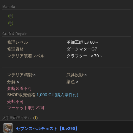
Materia
Craft & Repair
修理レベル
革細工師 Lv 60～
修理資材
ダークマターG7
マテリア装着レベル
クラフター Lv 70～
マテリア精製:
○
武具投影:
○
分解:
×
染色:
×
禁断装着不可
SHOP販売価格:
1,000 Gil (購入条件付)
売却不可
マーケット取引不可
入手元のアイテム
(
1
)
セブンスヘルチェスト【ILv290】