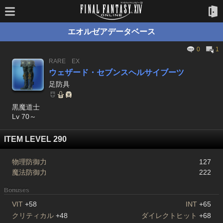
エオルゼアデータベース
0
1
RARE
EX
ウェザード・セブンスヘルサイブーツ
足防具
黒魔道士
Lv 70～
ITEM LEVEL 290
物理防御力
127
魔法防御力
222
Bonuses
VIT
+58
INT
+65
クリティカル
+48
ダイレクトヒット
+68