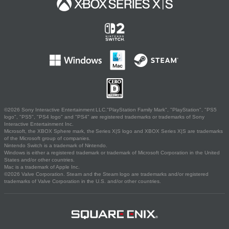
©2026 Sony Interactive Entertainment LLC."PlayStation Family Mark", "PlayStation", "PS5
logo", "PS5", "PS4 logo" and "PS4" are registered trademarks or trademarks of Sony
Interactive Entertainment Inc.
Microsoft, the XBOX Sphere mark, the Series X|S logo and XBOX Series X|S are trademarks
of the Microsoft group of companies.
Nintendo Switch is a trademark of Nintendo.
Windows is either a registered trademark or trademark of Microsoft Corporation in the United
States and/or other countries.
Mac is a trademark of Apple Inc.
©2026 Valve Corporation. Steam and the Steam logo are trademarks and/or registered
trademarks of Valve Corporation in the U.S. and/or other countries.