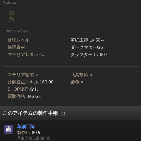
Materia
Craft & Repair
修理レベル
革細工師 Lv 50～
修理資材
ダークマターG6
マテリア装着レベル
クラフター Lv 60～
マテリア精製:
○
武具投影:
○
分解適正スキル:
160.00
染色:
○
SHOP販売:
なし
買取価格:
346 Gil
このアイテムの製作手帳
(
1
)
革細工師
製作Lv
60
革細工秘伝書:第3巻