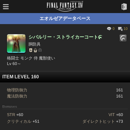
エオルゼアデータベース
0
10
シバルリー・ストライカーコート

胴防具
格闘士 モンク 侍 魔獣使い
Lv 60～
ITEM LEVEL 160
物理防御力
161
魔法防御力
161
Bonuses
STR
+60
VIT
+60
クリティカル
+51
ダイレクトヒット
+73