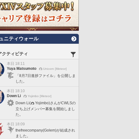
ュニティウォール
アクティビティ
本日 18:11
Yuya Matsumoto
Unicorn [Meteor]
「8月7日進捗ファイル」を公開しま
した。
本日 18:10
Down Li
Yojimbo [Meteor]
Down Li(
Yojimbo)さんがCWLSの
立ち上げメンバー募集を開始しまし
た。
本日 18:09
thefreecompany(Golem)が結成され
ました。