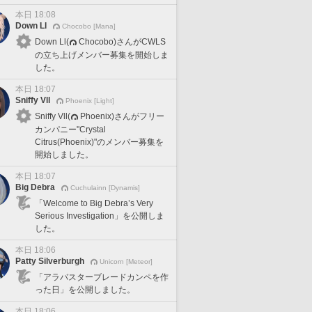
本日 18:08
Down Ll
Chocobo [Mana]
Down Ll(
Chocobo)さんがCWLS
の立ち上げメンバー募集を開始しま
した。
本日 18:07
Sniffy Vll
Phoenix [Light]
Sniffy Vll(
Phoenix)さんがフリー
カンパニー"Crystal
Citrus(Phoenix)"のメンバー募集を
開始しました。
本日 18:07
Big Debra
Cuchulainn [Dynamis]
「Welcome to Big Debra’s Very
Serious Investigation」を公開しま
した。
本日 18:06
Patty Silverburgh
Unicorn [Meteor]
「アラバスターブレードカンペを作
った日」を公開しました。
本日 18:06