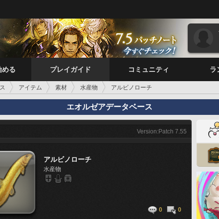
始める
プレイガイド
コミュニティ
ラ
ス
アイテム
素材
水産物
アルビノローチ
エオルゼアデータベース
Version:Patch 7.55
アルビノローチ
水産物
0
0