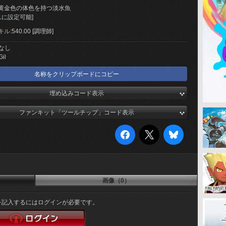
黄金色の体色を持つ淡水魚
1に設定可能]
キル:
540.00 [調理師]
なし
Gil
名称をクリップボードにコピー
埋め込みコード表示
ファンキット「ツールチップ」コード表示
画像（0）
を記入するにはログインが必要です。