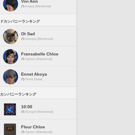
Vivi Ann
Kujata [Elemental]
ドカンパニーランキング
Ot Sad
Gungnir [Elemental]
Fransabelle Chloe
Typhon [Elemental]
Ennet Akoya
Fenrir [Gaia]
カンパニーランキング
10:00
Gungnir [Elemental]
Fleur Chloe
Typhon [Elemental]