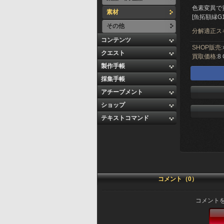
色素変異で
素材
[魚拓額縁G
その他
分解適正ス
コンテンツ
SHOP販売:
クエスト
買取価格:
8 
製作手帳
採集手帳
アチーブメント
ショップ
テキストコマンド
コメント（0）
コメント