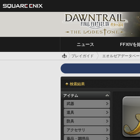
ニュース
FFXIVを
プレイガイド
エオルゼアデータベー
検索結果
アイテム
武器
道具
防具
アクセサリ
薬品・調理品