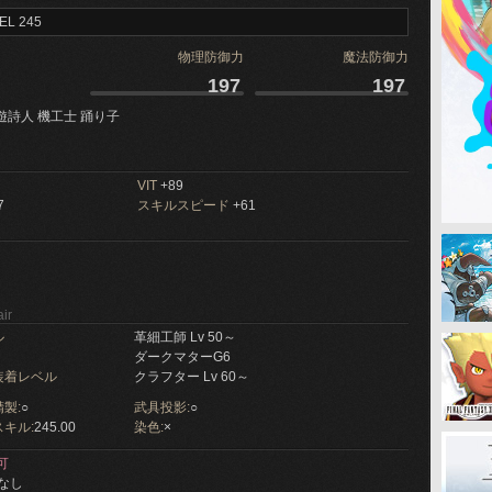
EL 245
物理防御力
魔法防御力
197
197
遊詩人 機工士 踊り子
VIT
+89
7
スキルスピード
+61
ir
ル
革細工師 Lv 50～
ダークマターG6
装着レベル
クラフター Lv 60～
製:
○
武具投影:
○
キル:
245.00
染色:
×
可
なし