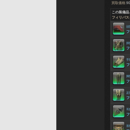
買取価格:
90
この装備品
フィリバス
頭
フ
胴
フ
手
フ
脚
フ
足
フ
耳
フ
首