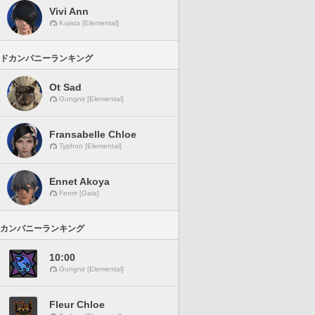
Vivi Ann
Kujata [Elemental]
ドカンパニーランキング
Ot Sad
Gungnir [Elemental]
Fransabelle Chloe
Typhon [Elemental]
Ennet Akoya
Fenrir [Gaia]
カンパニーランキング
10:00
Gungnir [Elemental]
Fleur Chloe