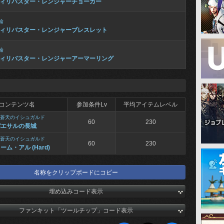
ィリバスター・レンジャーチョーカー
輪
ィリバスター・レンジャーブレスレット
輪
ィリバスター・レンジャーアーマーリング
コンテンツ名
参加条件Lv
平均アイテムレベル
蒼天のイシュガルド
60
230
バエサルの長城
蒼天のイシュガルド
60
230
ーム・アル (Hard)
名称をクリップボードにコピー
埋め込みコード表示
ファンキット「ツールチップ」コード表示