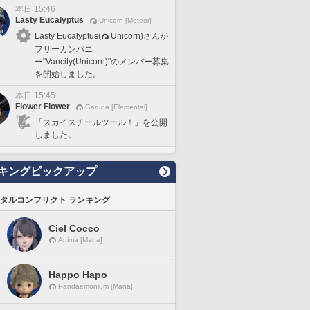
本日 15:46
Lasty Eucalyptus
Unicorn [Meteor]
Lasty Eucalyptus(
Unicorn)さんが
フリーカンパニ
ー"Vancity(Unicorn)"のメンバー募集
を開始しました。
本日 15:45
Flower Flower
Garuda [Elemental]
「スカイスチールツール！」を公開
しました。
キングピックアップ
タルコンフリクト ランキング
Ciel Cocco
Anima [Mana]
Happo Hapo
Pandaemonium [Mana]