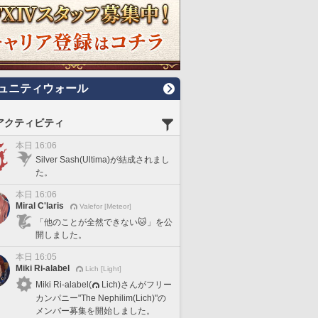
ュニティウォール
アクティビティ
本日 16:06
Silver Sash(Ultima)が結成されまし
た。
本日 16:06
Miral C'laris
Valefor [Meteor]
「他のことが全然できない🐱」を公
開しました。
本日 16:05
Miki Ri-alabel
Lich [Light]
Miki Ri-alabel(
Lich)さんがフリー
カンパニー"The Nephilim(Lich)"の
メンバー募集を開始しました。