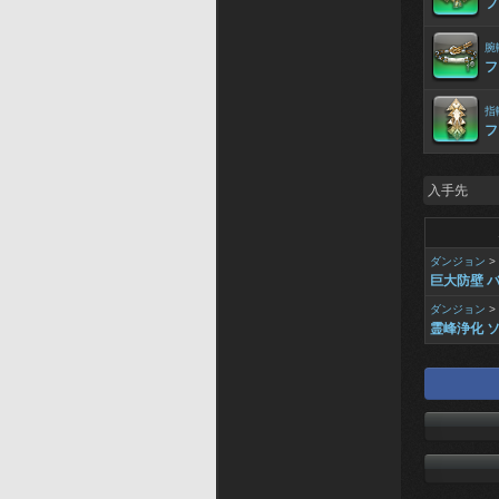
フ
腕
フ
指
フ
入手先
ダンジョン
>
巨大防壁 
ダンジョン
>
霊峰浄化 ソ