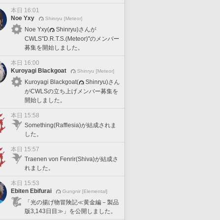
本日 16:01
Noe Yxy
Shinryu [Meteor]
Noe Yxy(
Shinryu)さんが
CWLS"D.R.T.S.(Meteor)"のメンバー
募集を開始しました。
本日 16:00
Kuroyagi Blackgoat
Shinryu [Meteor]
Kuroyagi Blackgoat(
Shinryu)さん
がCWLSの立ち上げメンバー募集を
開始しました。
本日 15:58
Something(Rafflesia)が結成されま
した。
本日 15:57
Traenen von Fenrir(Shiva)が結成さ
れました。
本日 15:53
Ebiten Ebifurai
Gungnir [Elemental]
「光の揚げ物冒険記≪黄金編－製品
版3,143日目≫」を公開しました。