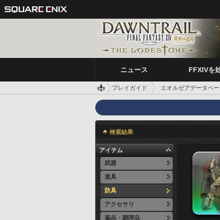
ニュース
FFXIVを
プレイガイド
エオルゼアデータベー
検索結果
アイテム
武器
道具
防具
アクセサリ
薬品・調理品