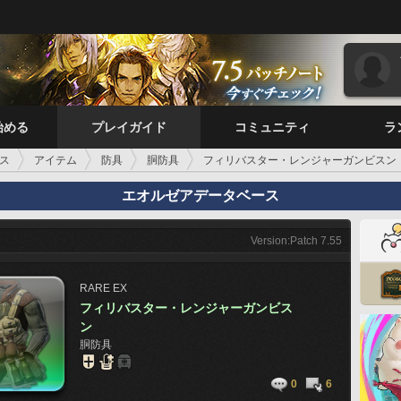
始める
プレイガイド
コミュニティ
ラ
ス
アイテム
防具
胴防具
フィリバスター・レンジャーガンビスン
エオルゼアデータベース
Version:Patch 7.55
RARE
EX
フィリバスター・レンジャーガンビス
ン
胴防具
0
6