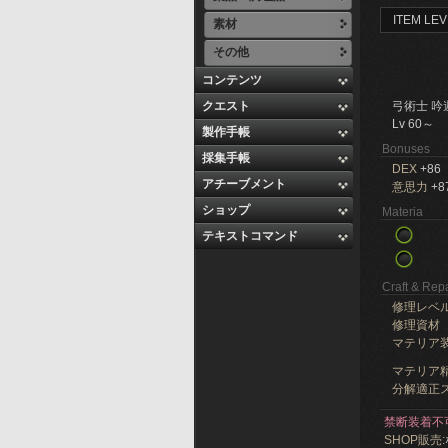
ITEM LEV
素材
その他
コンテンツ
クエスト
弓術士 吟
Lv 60～
製作手帳
Bonuses
採集手帳
DEX
+86
アチーブメント
意思力
+8
ショップ
Materia
テキストコマンド
Craft & Repa
修理レベ
修理資材
マテリア
マテリア精
分解適正ス
禁断装着不
SHOP販売: