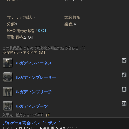
マテリア精製:
○
武具投影:
○
分解:
×
染色:
○
SHOP販売価格:
48 Gil
買取価格:
2 Gil
この装備品とまとめて幻影化が可能な組み合わせ（1）
ルガディン・アタイア【M】
ルガディンハーネス
ルガディンブレーサー
ルガディンブリーチ
ルガディンブーツ
入手先 : 販売ショップNPC
(
3
)
ブルゲール商会 バンゴ・ザンゴ
リムサ・ロミンサ：下甲板層 X:9.9 Y:11.4