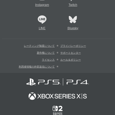
Instagram
Twitch
LINE
Bluesky
レーティング制度について
プライバシーポリシー
著作権について
サポートセンター
ライセンス
ルール＆ポリシー
利用者情報の外部送信について