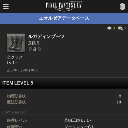
エオルゼアデータベース
0
0
ルガディンブーツ
足防具
全クラス
Lv 1～
ルガディン男性専用
ITEM LEVEL 5
物理防御力
8
魔法防御力
14
Craft & Repair
修理レベル
革細工師 Lv 1～
修理資材
ダークマターG1