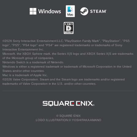
©2026 Sony Interactive Entertainment LLC."PlayStation Family Mark", "PlayStation", "PS5
logo", "PS5", "PS4 logo" and "PS4" are registered trademarks or trademarks of Sony
Interactive Entertainment Inc.
Microsoft, the XBOX Sphere mark, the Series X|S logo and XBOX Series X|S are trademarks
of the Microsoft group of companies.
Nintendo Switch is a trademark of Nintendo.
Windows is either a registered trademark or trademark of Microsoft Corporation in the United
States and/or other countries.
Mac is a trademark of Apple Inc.
©2026 Valve Corporation. Steam and the Steam logo are trademarks and/or registered
trademarks of Valve Corporation in the U.S. and/or other countries.
© SQUARE ENIX
LOGO ILLUSTRATION:© YOSHITAKA AMANO