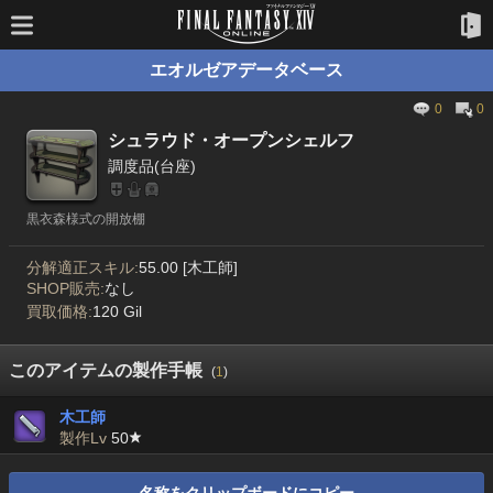
エオルゼアデータベース
0
0
シュラウド・オープンシェルフ
調度品(台座)
黒衣森様式の開放棚
分解適正スキル:
55.00 [木工師]
SHOP販売:
なし
買取価格:
120 Gil
このアイテムの製作手帳
(
1
)
木工師
製作Lv
50