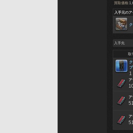
買取価格:
1,
入手元のア
ク
入手先
取
ク
ブ
1
ア
1
ア
5
ア
5