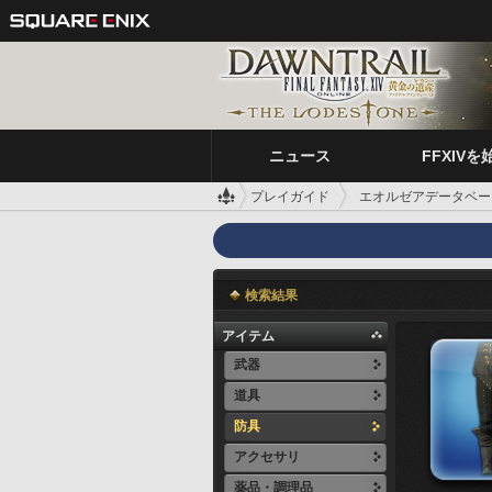
ニュース
FFXIVを
プレイガイド
エオルゼアデータベー
検索結果
アイテム
武器
道具
防具
アクセサリ
薬品・調理品