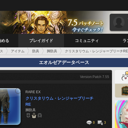
始める
プレイガイド
コミュニティ
ラ
ス
アイテム
防具
脚防具
クリスタリウム・レンジャーブリーチRE
エオルゼアデータベース
Version:Patch 7.55
RARE
EX
クリスタリウム・レンジャーブリーチ
RE
脚防具
0
3