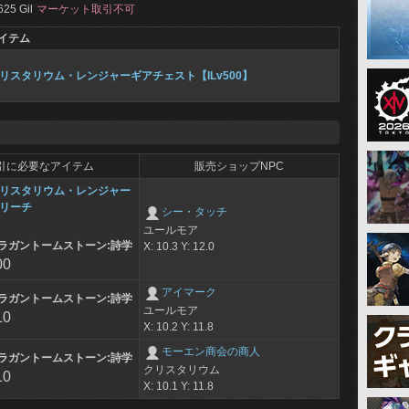
625 Gil
マーケット取引不可
イテム
リスタリウム・レンジャーギアチェスト【ILv500】
引に必要なアイテム
販売ショップNPC
リスタリウム・レンジャー
リーチ
シー・タッチ
ユールモア
ラガントームストーン:詩学
X: 10.3 Y: 12.0
00
アイマーク
ラガントームストーン:詩学
ユールモア
10
X: 10.2 Y: 11.8
モーエン商会の商人
ラガントームストーン:詩学
クリスタリウム
10
X: 10.1 Y: 11.8