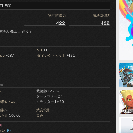
EL 500
物理防御力
魔法防御力
422
422
遊詩人 機工士 踊り子
VIT
+196
カル
+187
ダイレクトヒット
+131
ir
ル
裁縫師 Lv 70～
ダークマターG7
装着レベル
クラフター Lv 80～
製:
○
武具投影:
○
キル:
500.00
染色:
○
可
扱い:
あり