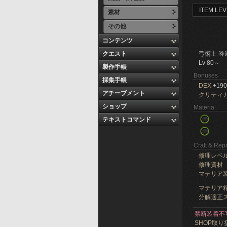
ITEM LEV
素材
その他
コンテンツ
クエスト
弓術士 吟
Lv 80～
製作手帳
Bonuses
採集手帳
DEX
+190
アチーブメント
クリティ
ショップ
Materia
テキストコマンド
Craft & Repa
修理レベ
修理資材
マテリア
マテリア精
分解適正ス
禁断装着不
SHOP取り