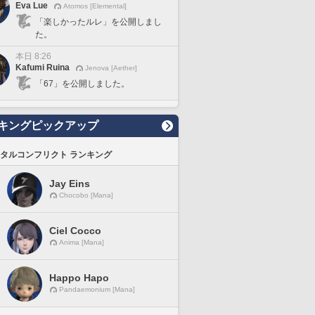
Eva Lue
Atomos [Elemental]
「楽しかったルレ」を公開しまし
た。
本日 8:26
Kafumi Ruina
Jenova [Aether]
「67」を公開しました。
キングピックアップ
タルコンフリクト ランキング
Jay Eins
Chocobo [Mana]
Ciel Cocco
Anima [Mana]
Happo Hapo
Pandaemonium [Mana]