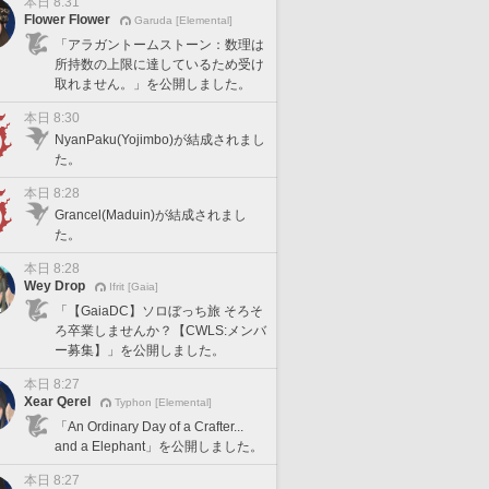
本日 8:31
Flower Flower
Garuda [Elemental]
「アラガントームストーン：数理は
所持数の上限に達しているため受け
取れません。」を公開しました。
本日 8:30
NyanPaku(Yojimbo)が結成されまし
た。
本日 8:28
Grancel(Maduin)が結成されまし
た。
本日 8:28
Wey Drop
Ifrit [Gaia]
「【GaiaDC】ソロぼっち旅 そろそ
ろ卒業しませんか？【CWLS:メンバ
ー募集】」を公開しました。
本日 8:27
Xear Qerel
Typhon [Elemental]
「An Ordinary Day of a Crafter...
and a Elephant」を公開しました。
本日 8:27