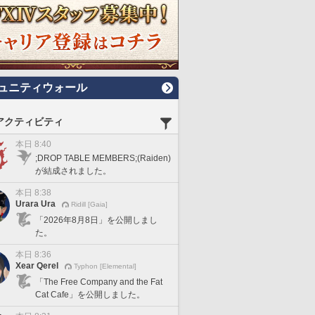
ュニティウォール
アクティビティ
本日 8:40
;DROP TABLE MEMBERS;(Raiden)
が結成されました。
本日 8:38
Urara Ura
Ridill [Gaia]
「2026年8月8日」を公開しまし
た。
本日 8:36
Xear Qerel
Typhon [Elemental]
「The Free Company and the Fat
Cat Cafe」を公開しました。