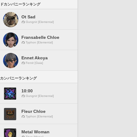
ドカンパニーランキング
Ot Sad
Gungnir [Elemental]
Fransabelle Chloe
Typhon [Elemental]
Ennet Akoya
Fenrir [Gaia]
カンパニーランキング
10:00
Gungnir [Elemental]
Fleur Chloe
Typhon [Elemental]
Metal Woman
Titan [Mana]