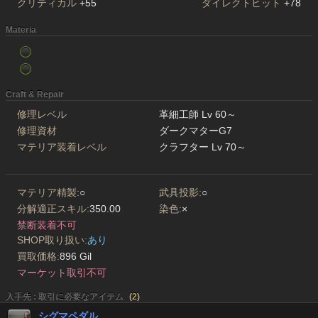
クリティカル
+55
ダイレクトヒット
+78
Materia
Craft & Repair
修理レベル
革細工師 Lv 60～
修理資材
ダークマターG7
マテリア装着レベル
クラフター Lv 70～
マテリア精製:
○
武具投影:
○
分解適正スキル:
350.00
染色:
×
禁断装着不可
SHOP取り扱い:
あり
買取価格:
896 Gil
マーケット取引不可
入手先 : 取引に必要なアイテム
(
2
)
シグマペダル