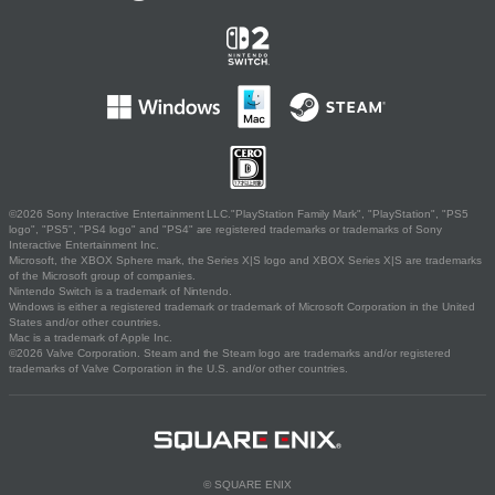
©2026 Sony Interactive Entertainment LLC."PlayStation Family Mark", "PlayStation", "PS5
logo", "PS5", "PS4 logo" and "PS4" are registered trademarks or trademarks of Sony
Interactive Entertainment Inc.
Microsoft, the XBOX Sphere mark, the Series X|S logo and XBOX Series X|S are trademarks
of the Microsoft group of companies.
Nintendo Switch is a trademark of Nintendo.
Windows is either a registered trademark or trademark of Microsoft Corporation in the United
States and/or other countries.
Mac is a trademark of Apple Inc.
©2026 Valve Corporation. Steam and the Steam logo are trademarks and/or registered
trademarks of Valve Corporation in the U.S. and/or other countries.
© SQUARE ENIX