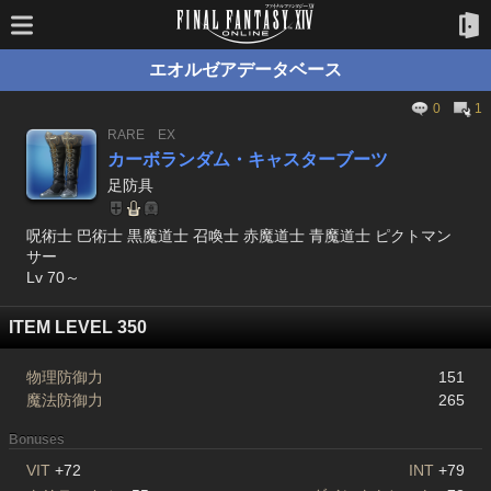
エオルゼアデータベース
0
1
RARE
EX
カーボランダム・キャスターブーツ
足防具
呪術士 巴術士 黒魔道士 召喚士 赤魔道士 青魔道士 ピクトマン
サー
Lv 70～
ITEM LEVEL 350
物理防御力
151
魔法防御力
265
Bonuses
VIT
+72
INT
+79