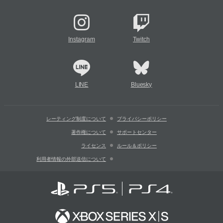
Instagram
Twitch
LINE
Bluesky
レーティング制度について
プライバシーポリシー
著作権について
サポートセンター
ライセンス
ルール＆ポリシー
利用者情報の外部送信について