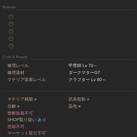
Materia
Craft & Repair
修理レベル
甲冑師 Lv 70～
修理資材
ダークマターG7
マテリア装着レベル
クラフター Lv 80～
マテリア精製:
○
武具投影:
○
分解:
×
染色:
×
禁断装着不可
SHOP取り扱い:
あり
売却不可
マーケット取引不可