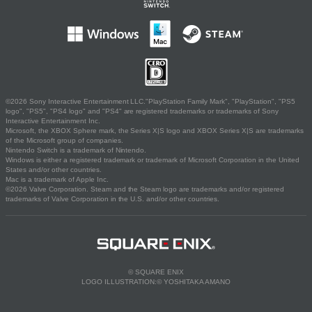
©2026 Sony Interactive Entertainment LLC."PlayStation Family Mark", "PlayStation", "PS5
logo", "PS5", "PS4 logo" and "PS4" are registered trademarks or trademarks of Sony
Interactive Entertainment Inc.
Microsoft, the XBOX Sphere mark, the Series X|S logo and XBOX Series X|S are trademarks
of the Microsoft group of companies.
Nintendo Switch is a trademark of Nintendo.
Windows is either a registered trademark or trademark of Microsoft Corporation in the United
States and/or other countries.
Mac is a trademark of Apple Inc.
©2026 Valve Corporation. Steam and the Steam logo are trademarks and/or registered
trademarks of Valve Corporation in the U.S. and/or other countries.
© SQUARE ENIX
LOGO ILLUSTRATION:© YOSHITAKA AMANO