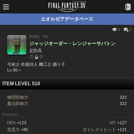
エオルゼアデータベース
0
1
RARE
EX
ジャッジオーダー・レンジャーサバトン
足防具
弓術士 吟遊詩人 機工士 踊り子
Lv 80～
ITEM LEVEL 510
物理防御力
322
魔法防御力
322
Bonuses
DEX
+123
VIT
+127
意思力
+85
ダイレクトヒット
+121