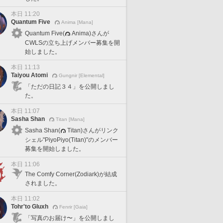
本日 11:20
Quantum Five
Anima [Mana]
Quantum Five(
Anima)さんが
CWLSの立ち上げメンバー募集を開
始しました。
本日 11:13
Taiyou Atomi
Gungnir [Elemental]
「ただの日記３４」を公開しまし
た。
本日 11:07
Sasha Shan
Titan [Mana]
Sasha Shan(
Titan)さんがリンク
シェル"PiyoPiyo(Titan)"のメンバー
募集を開始しました。
本日 11:06
The Comfy Corner(Zodiark)が結成
されました。
本日 11:02
Tohr'to Gluxh
Fenrir [Gaia]
「写真のお届け〜」を公開しまし