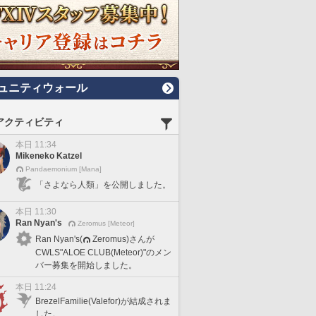
ュニティウォール
アクティビティ
本日 11:34
Mikeneko Katzel
Pandaemonium [Mana]
「さよなら人類」を公開しました。
本日 11:30
Ran Nyan's
Zeromus [Meteor]
Ran Nyan's(
Zeromus)さんが
CWLS"ALOE CLUB(Meteor)"のメン
バー募集を開始しました。
本日 11:24
BrezelFamilie(Valefor)が結成されま
した。