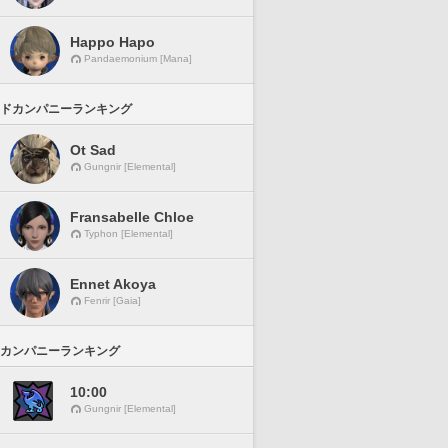
Happo Hapo
Pandaemonium [Mana]
ドカンパニーランキング
Ot Sad
Gungnir [Elemental]
Fransabelle Chloe
Typhon [Elemental]
Ennet Akoya
Fenrir [Gaia]
カンパニーランキング
10:00
Gungnir [Elemental]