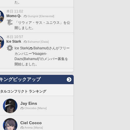
た。
本日 11:02
Momo Q-
Gungnir [Elemental]
「リウィア・サス・ユニウス」を公
開しました。
本日 10:57
Ice Stark
Bahamut [Gaia]
Ice Stark(
Bahamut)さんがフリー
カンパニー"Haagen-
Dazs(Bahamut)"のメンバー募集を
開始しました。
キングピックアップ
タルコンフリクト ランキング
Jay Eins
Chocobo [Mana]
Ciel Cocco
Anima [Mana]