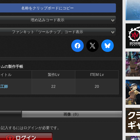
名称をクリップボードにコピー
埋め込みコード表示
ファンキット「ツールチップ」コード表示
テムの製作手帳
タイトル
製作Lv
ITEM Lv
細工師
22
20
画像（0）
を記入するにはログインが必要です。