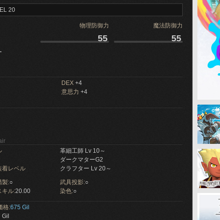
EL 20
物理防御力
魔法防御力
55
55
ー
DEX
+4
意思力
+4
ir
ル
革細工師 Lv 10～
ダークマターG2
装着レベル
クラフター Lv 20～
製:
○
武具投影:
○
キル:
20.00
染色:
○
価格:
675 Gil
 Gil