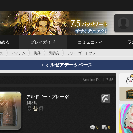
始める
プレイガイド
コミュニティ
ラ
ス
アイテム
防具
脚防具
アルドゴートブレー
エオルゼアデータベース
Version:Patch 7.55
アルドゴートブレー

脚防具
0
0