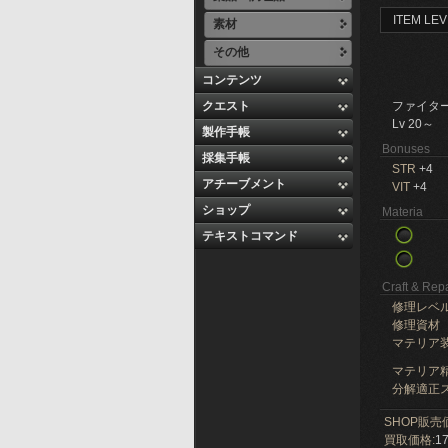
ITEM LEV
素材
その他
コンテンツ
クエスト
ファイタ
Lv 20～
製作手帳
Bonuses
採集手帳
STR
+4
アチーブメント
VIT
+4
ショップ
Materia
テキストコマンド
Craft & Repa
修理レベ
修理資材
マテリア
マテリア精
分解適正ス
SHOP販売
買取価格:
17