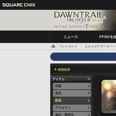
ニュース
FFXIVを
プレイガイド
エオルゼアデータベー
検索結果
アイテム
武器
道具
防具
アクセサリ
薬品・調理品