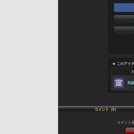
このアイ
革
コメント（0）
コメント