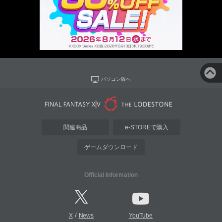
パソコン版へ
関連商品
e-STOREで購入
ゲームダウンロード
Official Information
/
X
News
YouTube