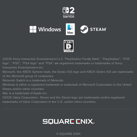
©2026 Sony Interactive Entertainment LLC."PlayStation Family Mark", "PlayStation", "PS5
logo", "PS5", "PS4 logo" and "PS4" are registered trademarks or trademarks of Sony
Interactive Entertainment Inc.
Microsoft, the XBOX Sphere mark, the Series X|S logo and XBOX Series X|S are trademarks
of the Microsoft group of companies.
Nintendo Switch is a trademark of Nintendo.
Windows is either a registered trademark or trademark of Microsoft Corporation in the United
States and/or other countries.
Mac is a trademark of Apple Inc.
©2026 Valve Corporation. Steam and the Steam logo are trademarks and/or registered
trademarks of Valve Corporation in the U.S. and/or other countries.
© SQUARE ENIX