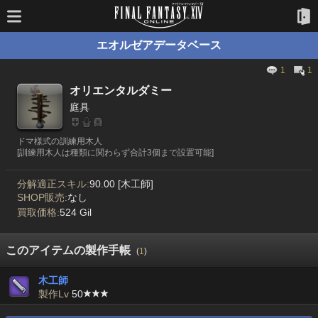
エオルゼアデータベース
1
1
オリエンタルダミー
庭具
ドマ様式の訓練用木人
[訓練用木人は種類に関わらず合計3個まで設置可能]
分解適正スキル:
90.00 [木工師]
SHOP販売:
なし
買取価格:
524 Gil
このアイテムの製作手帳
(
1
)
木工師
製作Lv
50