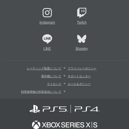
Instagram
Twitch
LINE
Bluesky
レーティング制度について
プライバシーポリシー
著作権について
サポートセンター
ライセンス
ルール＆ポリシー
利用者情報の外部送信について