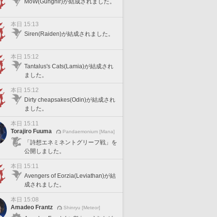
MoW(Gungnir)が結成されました。
本日 15:13
Siren(Raiden)が結成されました。
本日 15:12
Tantalus's Cats(Lamia)が結成され
ました。
本日 15:12
Dirty cheapsakes(Odin)が結成され
ました。
本日 15:11
Torajiro Fuuma
Pandaemonium [Mana]
「詩想エネミネントグリーフ戦」を
公開しました。
本日 15:11
Avengers of Eorzia(Leviathan)が結
成されました。
本日 15:08
Amadeo Frantz
Shinryu [Meteor]