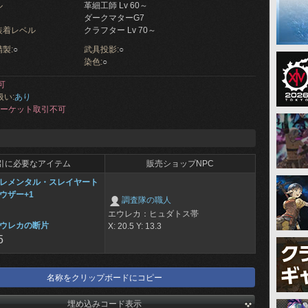
ル
革細工師 Lv 60～
ダークマターG7
装着レベル
クラフター Lv 70～
製:
○
武具投影:
○
染色:
○
可
扱い:
あり
ーケット取引不可
引に必要なアイテム
販売ショップNPC
レメンタル・スレイヤート
ウザー+1
調査隊の職人
エウレカ：ヒュダトス帯
ウレカの断片
X: 20.5 Y: 13.3
5
名称をクリップボードにコピー
埋め込みコード表示