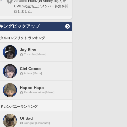
Amadeo Frantz(
Shinryu)さんが
CWLSの立ち上げメンバー募集を開
始しました。
キングピックアップ
タルコンフリクト ランキング
Jay Eins
Chocobo [Mana]
Ciel Cocco
Anima [Mana]
Happo Hapo
Pandaemonium [Mana]
ドカンパニーランキング
Ot Sad
Gungnir [Elemental]