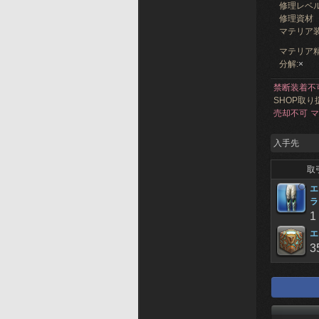
修理レベ
修理資材
マテリア
マテリア精
分解:
×
禁断装着不
SHOP取り
売却不可
マ
入手先
取
エ
ラ
1
エ
3