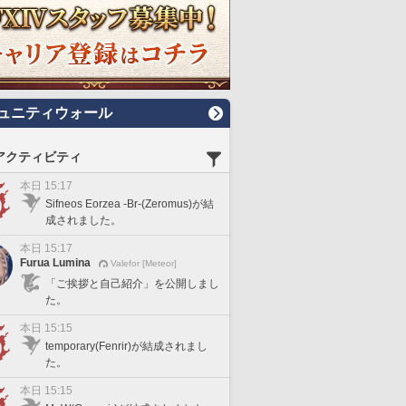
ュニティウォール
アクティビティ
本日 15:17
Sifneos Eorzea -Br-(Zeromus)が結
成されました。
本日 15:17
Furua Lumina
Valefor [Meteor]
「ご挨拶と自己紹介」を公開しまし
た。
本日 15:15
temporary(Fenrir)が結成されまし
た。
本日 15:15