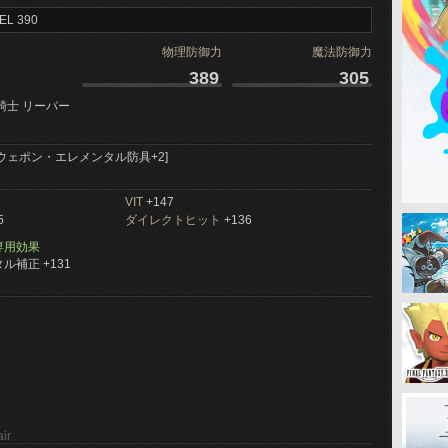
EL 390
物理防御力
魔法防御力
389
305
騎士 リーパー
ウェポン・エレメンタル防具+2]
VIT
+147
5
ダイレクトヒット
+136
専用効果
ル補正 +131
ir