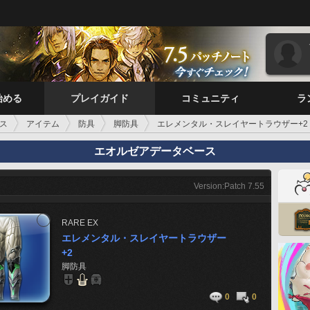
始める
プレイガイド
コミュニティ
ラ
ス
アイテム
防具
脚防具
エレメンタル・スレイヤートラウザー+2
エオルゼアデータベース
Version:Patch 7.55
RARE
EX
エレメンタル・スレイヤートラウザー
+2
脚防具
0
0