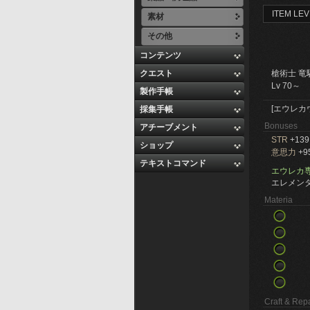
ITEM LEV
素材
その他
コンテンツ
クエスト
槍術士 竜
Lv 70～
製作手帳
[エウレカ
採集手帳
Bonuses
アチーブメント
STR
+139
ショップ
意思力
+9
テキストコマンド
エウレカ
エレメンタ
Materia
Craft & Repa