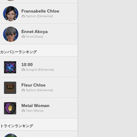
Fransabelle Chloe
Typhon [Elemental]
Ennet Akoya
Fenrir [Gaia]
カンパニーランキング
10:00
Gungnir [Elemental]
Fleur Chloe
Typhon [Elemental]
Metal Woman
Titan [Mana]
トラインランキング