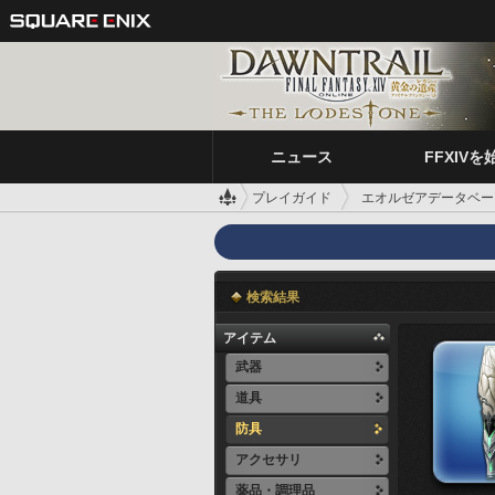
ニュース
FFXIVを
プレイガイド
エオルゼアデータベー
検索結果
アイテム
武器
道具
防具
アクセサリ
薬品・調理品