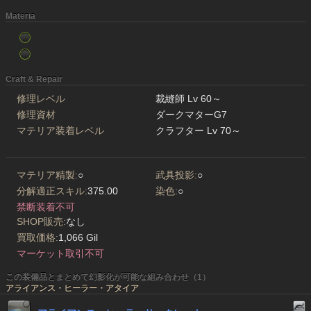
Materia
Craft & Repair
修理レベル
裁縫師 Lv 60～
修理資材
ダークマターG7
マテリア装着レベル
クラフター Lv 70～
マテリア精製:
○
武具投影:
○
分解適正スキル:
375.00
染色:
○
禁断装着不可
SHOP販売:
なし
買取価格:
1,066 Gil
マーケット取引不可
この装備品とまとめて幻影化が可能な組み合わせ（1）
アライアンス・ヒーラー・アタイア