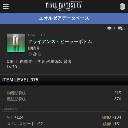
エオルゼアデータベース
0
1
RARE
EX
アライアンス・ヒーラーボトム
脚防具
幻術士 白魔道士 学者 占星術師 賢者
Lv 70～
ITEM LEVEL 375
物理防御力
215
魔法防御力
376
Bonuses
VIT
+124
MND
+134
スペルスピード
+92
信仰
+131