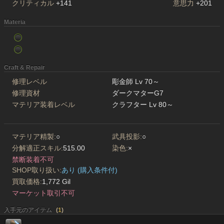
クリティカル
+141
意思力
+201
Materia
Craft & Repair
修理レベル
彫金師 Lv 70～
修理資材
ダークマターG7
マテリア装着レベル
クラフター Lv 80～
マテリア精製:
○
武具投影:
○
分解適正スキル:
515.00
染色:
×
禁断装着不可
SHOP取り扱い:
あり (購入条件付)
買取価格:
1,772 Gil
マーケット取引不可
入手元のアイテム
(
1
)