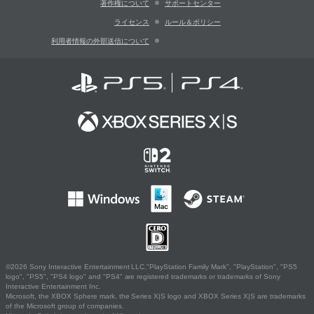
著作権について
サポートセンター
ライセンス
ルール＆ポリシー
利用者情報の外部送信について
©2026 Sony Interactive Entertainment LLC."PlayStation Family Mark", "PlayStation", "PS5
logo", "PS5", "PS4 logo" and "PS4" are registered trademarks or trademarks of Sony
Interactive Entertainment Inc.
Microsoft, the XBOX Sphere mark, the Series X|S logo and XBOX Series X|S are trademarks
of the Microsoft group of companies.