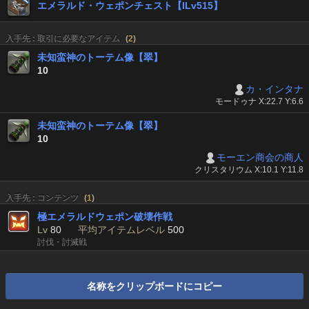
エメラルド・ウェポンチェスト【ILv515】
入手先 : 取引に必要なアイテム
(
2
)
未知蛮神のトーテム像【翠】
10
カ・インタナ
モードゥナ X:22.7 Y:6.6
未知蛮神のトーテム像【翠】
10
モーエン商会の商人
クリスタリウム X:10.1 Y:11.8
入手先 : コンテンツ
(
1
)
極エメラルドウェポン破壊作戦
Lv
80
平均アイテムレベル
500
討伐・討滅戦
名称をクリップボードにコピー