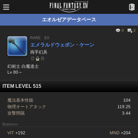
エオルゼアデータベース
0
2
RARE
EX
エメラルドウェポン・ケーン
両手幻具
幻術士 白魔道士
Lv 80～
ITEM LEVEL 515
魔法基本性能
104
物理オートアタック
119.25
攻撃間隔
3.44
Bonuses
VIT
+192
MND
+204