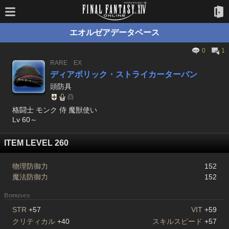
エオルゼアデータベース
0
1
RARE
EX
ディアボリック・ストライカーターバン
頭防具
格闘士 モンク 侍 魔獣使い
Lv 60～
ITEM LEVEL 260
物理防御力
152
魔法防御力
152
Bonuses
STR
+57
VIT
+59
クリティカル
+40
スキルスピード
+57