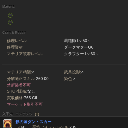
Materia
Craft & Repair
修理レベル
裁縫師 Lv 50～
修理資材
ダークマターG6
マテリア装着レベル
クラフター Lv 60～
マテリア精製:
○
武具投影:
○
分解適正スキル:
260.00
染色:
×
禁断装着不可
SHOP販売:
なし
買取価格:
765 Gil
マーケット取引不可
入手先 : コンテンツ
(
1
)
影の国ダン・スカー
Lv
60
平均アイテムレベル
235