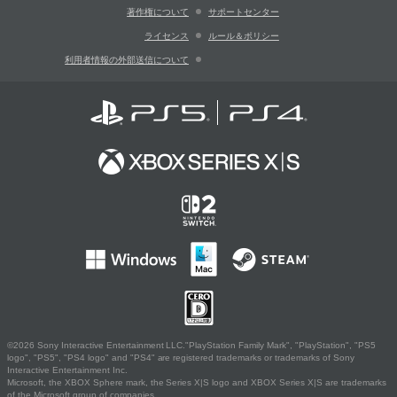
著作権について
サポートセンター
ライセンス
ルール＆ポリシー
利用者情報の外部送信について
©2026 Sony Interactive Entertainment LLC."PlayStation Family Mark", "PlayStation", "PS5
logo", "PS5", "PS4 logo" and "PS4" are registered trademarks or trademarks of Sony
Interactive Entertainment Inc.
Microsoft, the XBOX Sphere mark, the Series X|S logo and XBOX Series X|S are trademarks
of the Microsoft group of companies.