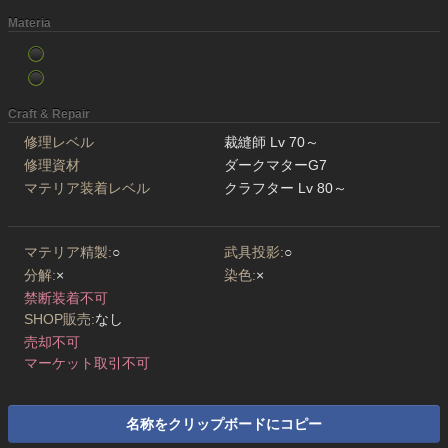
Materia
Craft & Repair
修理レベル
裁縫師 Lv 70～
修理資材
ダークマターG7
マテリア装着レベル
クラフター Lv 80～
マテリア精製:
○
武具投影:
○
分解:
×
染色:
×
禁断装着不可
SHOP販売:
なし
売却不可
マーケット取引不可
名称をクリップボードにコピー