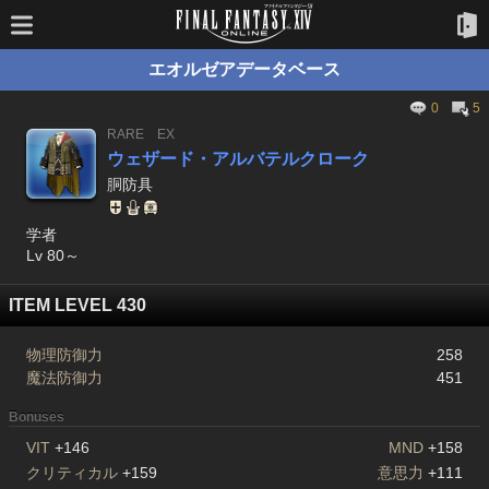
エオルゼアデータベース
0
5
RARE
EX
ウェザード・アルバテルクローク
胴防具
学者
Lv 80～
ITEM LEVEL 430
物理防御力
258
魔法防御力
451
Bonuses
VIT
+146
MND
+158
クリティカル
+159
意思力
+111