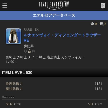
エオルゼアデータベース
0
2
RARE
EX
ルナエンヴォイ・ディフェンダートラウザー
RE
脚防具
剣術士 斧術士 ナイト 戦士 暗黒騎士 ガンブレイカー
Lv 90～
ITEM LEVEL 630
物理防御力
1121
魔法防御力
1121
Bonuses
STR
+336
VIT
+363