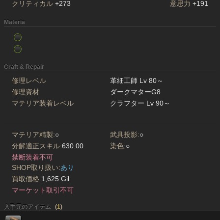
クリティカル
+273
意思力
+191
Materia
Craft & Repair
修理レベル
革細工師 Lv 80～
修理資材
ダークマターG8
マテリア装着レベル
クラフター Lv 90～
マテリア精製:
○
武具投影:
○
分解適正スキル:
630.00
染色:
○
禁断装着不可
SHOP取り扱い:
あり
買取価格:
1,625 Gil
マーケット取引不可
入手元のアイテム
(
1
)