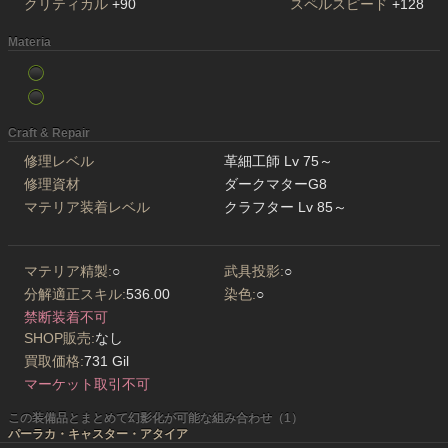
クリティカル
+90
スペルスピード
+128
Materia
Craft & Repair
修理レベル
革細工師 Lv 75～
修理資材
ダークマターG8
マテリア装着レベル
クラフター Lv 85～
マテリア精製:
○
武具投影:
○
分解適正スキル:
536.00
染色:
○
禁断装着不可
SHOP販売:
なし
買取価格:
731 Gil
マーケット取引不可
この装備品とまとめて幻影化が可能な組み合わせ（1）
パーラカ・キャスター・アタイア