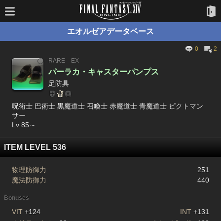
エオルゼアデータベース
0
2
RARE
EX
パーラカ・キャスターパンプス
足防具
呪術士 巴術士 黒魔道士 召喚士 赤魔道士 青魔道士 ピクトマン
サー
Lv 85～
ITEM LEVEL 536
物理防御力
251
魔法防御力
440
Bonuses
VIT
+124
INT
+131