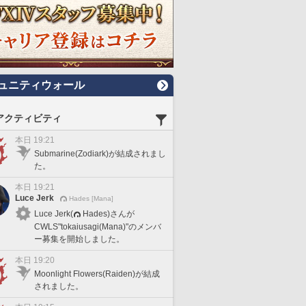
ュニティウォール
アクティビティ
本日 19:21
Submarine(Zodiark)が結成されまし
た。
本日 19:21
Luce Jerk
Hades [Mana]
Luce Jerk(
Hades)さんが
CWLS"tokaiusagi(Mana)"のメンバ
ー募集を開始しました。
本日 19:20
Moonlight Flowers(Raiden)が結成
されました。