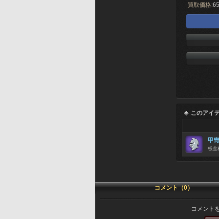
買取価格:
65
このアイ
甲
板金
コメント（0）
コメント