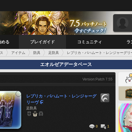
始める
プレイガイド
コミュニティ
ラ
ス
アイテム
防具
足防具
レプリカ・バハムート・レンジャーグリ
エオルゼアデータベース
Version:Patch 7.55
レプリカ・バハムート・レンジャーグ
リーヴ

足防具
0
1