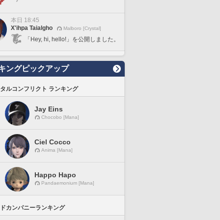
本日 18:45
X'ihpa Taialgho
Malboro [Crystal]
「Hey, hi, hello!」を公開しました。
キングピックアップ
タルコンフリクト ランキング
Jay Eins
Chocobo [Mana]
Ciel Cocco
Anima [Mana]
Happo Hapo
Pandaemonium [Mana]
ドカンパニーランキング