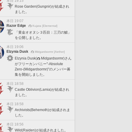
本日 19:15
Rose Garden(Gungnir)が結成され
ました。
本日 19:07
Razor Edge
Kujata [Elemental]
「黄金オオヌシ３匹目：三刃の鯱」
を公開しました。
本日 19:06
Elzynia Dusk
Midgardsormr [Aether]
Elzynia Dusk(
Midgardsormr)さん
がフリーカンパニー"-Absolute
Zero-(Midgardsormr)"のメンバー募
集を開始しました。
本日 18:58
Castle Oblivion(Lamia)が結成され
ました。
本日 18:58
Archivists(Behemoth)が結成されま
した。
本日 18:56
Wild(Raiden)が結成されました。