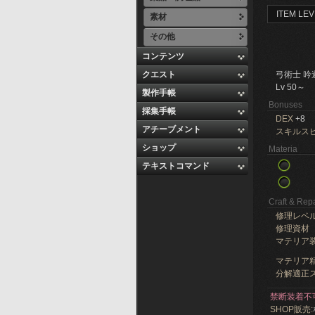
ITEM LEV
素材
その他
コンテンツ
クエスト
弓術士 吟
Lv 50～
製作手帳
Bonuses
採集手帳
DEX
+8
アチーブメント
スキルス
ショップ
Materia
テキストコマンド
Craft & Repa
修理レベ
修理資材
マテリア
マテリア精
分解適正ス
禁断装着不
SHOP販売: