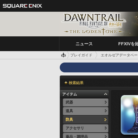
ニュース
FFXIVを
プレイガイド
エオルゼアデータベー
検索結果
アイテム
武器
道具
防具
アクセサリ
薬品・調理品