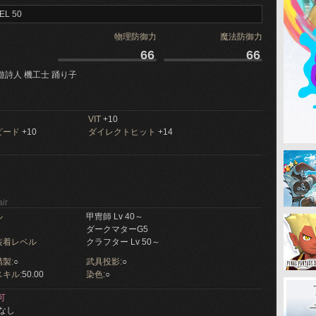
EL 50
物理防御力
魔法防御力
66
66
遊詩人 機工士 踊り子
VIT
+10
ピード
+10
ダイレクトヒット
+14
ir
ル
甲冑師 Lv 40～
ダークマターG5
装着レベル
クラフター Lv 50～
製:
○
武具投影:
○
キル:
50.00
染色:
○
可
なし