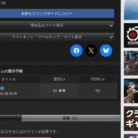
 Gil
名称をクリップボードにコピー
埋め込みコード表示
ファンキット「ツールチップ」コード表示
テムの製作手帳
タイトル
製作Lv
ITEM Lv
冑師
60
50
秘伝書:第4巻
画像（1）
を記入するにはログインが必要です。