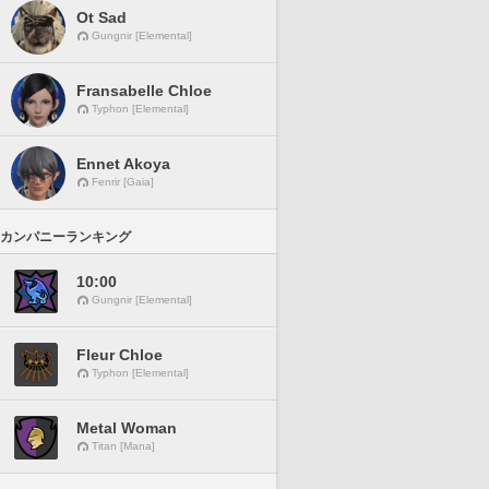
Ot Sad
Gungnir [Elemental]
Fransabelle Chloe
Typhon [Elemental]
Ennet Akoya
Fenrir [Gaia]
カンパニーランキング
10:00
Gungnir [Elemental]
Fleur Chloe
Typhon [Elemental]
Metal Woman
Titan [Mana]