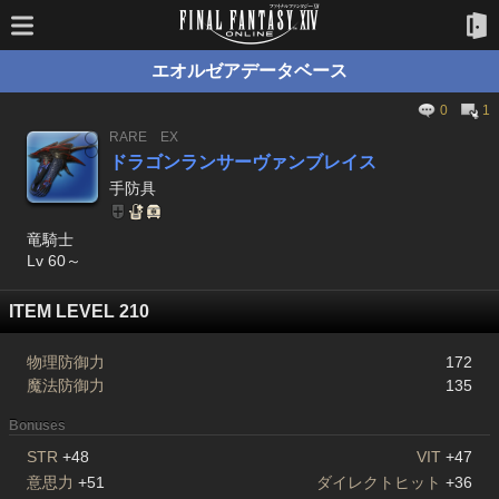
エオルゼアデータベース
0
1
RARE
EX
ドラゴンランサーヴァンブレイス
手防具
竜騎士
Lv 60～
ITEM LEVEL 210
物理防御力
172
魔法防御力
135
Bonuses
STR
+48
VIT
+47
意思力
+51
ダイレクトヒット
+36