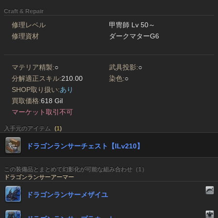
Craft & Repair
修理レベル
甲冑師 Lv 50～
修理資材
ダークマターG6
マテリア精製:
○
武具投影:
○
分解適正スキル:
210.00
染色:
○
SHOP取り扱い:
あり
買取価格:
618 Gil
マーケット取引不可
入手元のアイテム
(
1
)
ドラゴンランサーチェスト【ILv210】
この装備品とまとめて幻影化が可能な組み合わせ（1）
ドラゴンランサーアーマー
ドラゴンランサーメザイユ