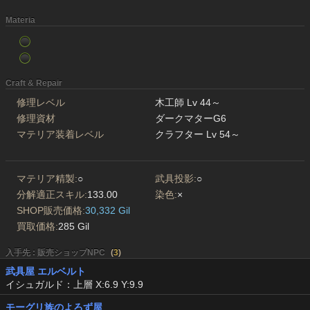
Materia
Craft & Repair
修理レベル
木工師 Lv 44～
修理資材
ダークマターG6
マテリア装着レベル
クラフター Lv 54～
マテリア精製:
○
武具投影:
○
分解適正スキル:
133.00
染色:
×
SHOP販売価格:
30,332 Gil
買取価格:
285 Gil
入手先 : 販売ショップNPC
(
3
)
武具屋 エルベルト
イシュガルド：上層 X:6.9 Y:9.9
モーグリ族のよろず屋