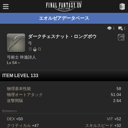
エオルゼアデータベース
1
1
ダークチェスナット・ロングボウ
弓
弓術士 吟遊詩人
Lv 54～
ITEM LEVEL 133
物理基本性能
58
物理オートアタック
51.04
攻撃間隔
2.64
Bonuses
DEX
+50
VIT
+52
クリティカル
+47
スキルスピード
+32