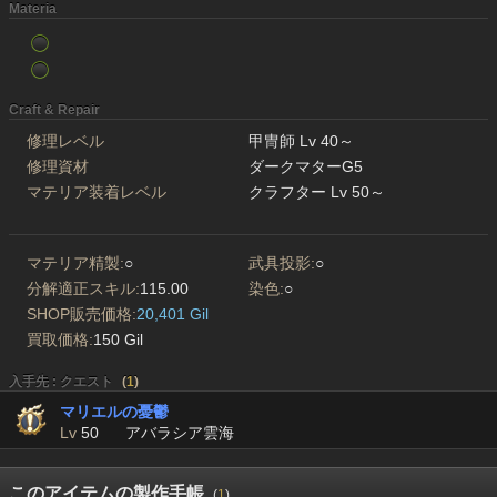
Materia
Craft & Repair
修理レベル
甲冑師 Lv 40～
修理資材
ダークマターG5
マテリア装着レベル
クラフター Lv 50～
マテリア精製:
○
武具投影:
○
分解適正スキル:
115.00
染色:
○
SHOP販売価格:
20,401 Gil
買取価格:
150 Gil
入手先 : クエスト
(
1
)
マリエルの憂鬱
Lv
50
アバラシア雲海
このアイテムの製作手帳
(
1
)