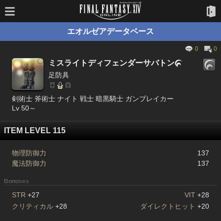
エオルゼアデータベース
0
0
ミスライトディフェンダーサバトン

足防具
剣術士 斧術士 ナイト 戦士 暗黒騎士 ガンブレイカー
Lv 50～
ITEM LEVEL 115
物理防御力
137
魔法防御力
137
Bonuses
STR
+27
VIT
+28
クリティカル
+28
ダイレクトヒット
+20