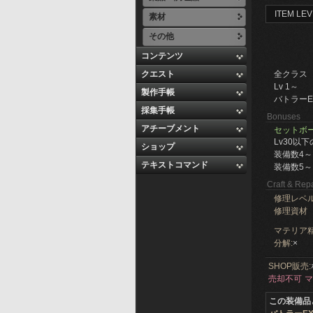
ITEM LEV
素材
その他
コンテンツ
クエスト
全クラス
Lv 1～
製作手帳
バトラーE
採集手帳
Bonuses
アチーブメント
セットボー
Lv30以
ショップ
装備数4～:
テキストコマンド
装備数5～:
Craft & Repa
修理レベ
修理資材
マテリア精
分解:
×
SHOP販売:
売却不可
マ
この装備品