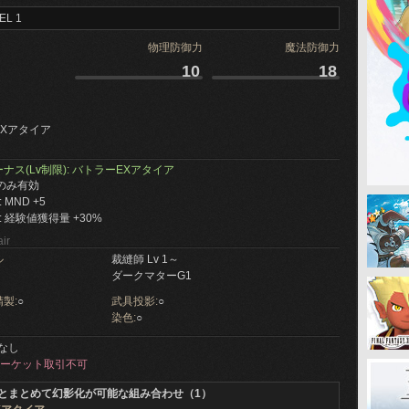
EL 1
物理防御力
魔法防御力
10
18
Xアタイア
ナス(Lv制限): バトラーEXアタイア
下のみ有効
 MND +5
 経験値獲得量 +30%
ir
ル
裁縫師 Lv 1～
ダークマターG1
製:
○
武具投影:
○
染色:
○
なし
ーケット取引不可
とまとめて幻影化が可能な組み合わせ（1）