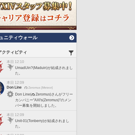
ュニティウォール
アクティビティ
本日 12:10
UmadUin?(Maduin)が結成されまし
た。
本日 12:09
Don Line
Zeromus [Meteor]
Don Line(
Zeromus)さんがフリー
カンパニー"AXI's(Zeromus)"のメン
バー募集を開始しました。
本日 12:09
Unit-01(Tonberry)が結成されまし
た。