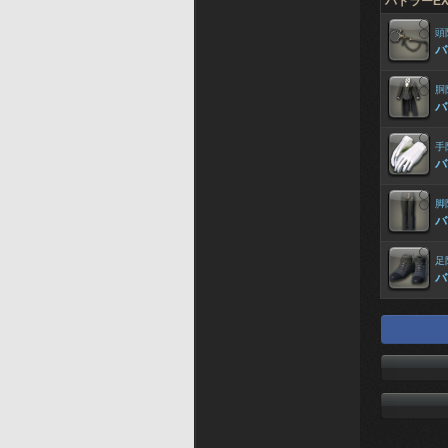
バトラーE
頭
バ
胴
バ
手
バ
脚
バ
足
バ