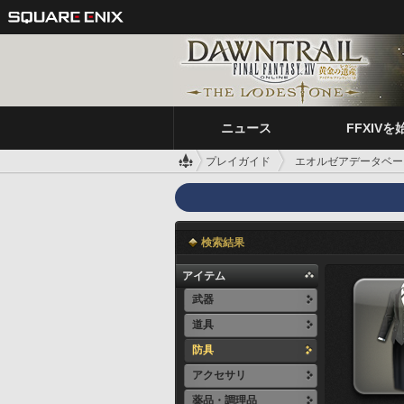
ニュース
FFXIVを
プレイガイド
エオルゼアデータベー
検索結果
アイテム
武器
道具
防具
アクセサリ
薬品・調理品