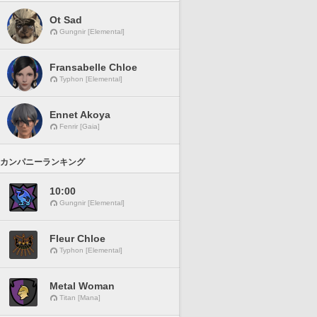
Ot Sad
Gungnir [Elemental]
Fransabelle Chloe
Typhon [Elemental]
Ennet Akoya
Fenrir [Gaia]
カンパニーランキング
10:00
Gungnir [Elemental]
Fleur Chloe
Typhon [Elemental]
Metal Woman
Titan [Mana]