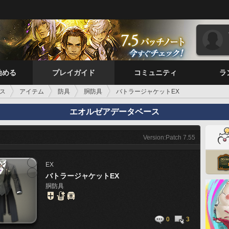
始める
プレイガイド
コミュニティ
ラ
ス
アイテム
防具
胴防具
バトラージャケットEX
エオルゼアデータベース
Version:Patch 7.55
EX
バトラージャケットEX
胴防具
0
3