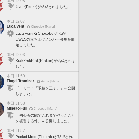
本日 12:08
favnir(Fenrir)が結成されました。
本日 12:07
Luca Vent
Chocobo [Mana]
Luca Vent(
Chocobo)さんが
CWLSの立ち上げメンバー募集を開
始しました。
本日 12:03
KrakKrakKrak(Kraken)が結成されま
した。
本日 11:59
Flugel Traminer
Asura [Mana]
「エモート「眼鏡を正す」」を公開
しました。
本日 11:58
Mineko Fuji
Chocobo [Mana]
「初心者の館でこれまでやったこと
を復習する件」を公開しました。
本日 11:57
Pocket Moon(Phoenix)が結成され