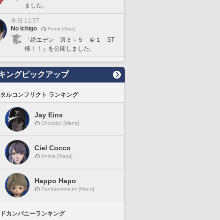
ました。
本日 11:57
No Ichigo
Fenrir [Gaia]
「絶エデン 週３～５ ＠１ ST
様！！」を公開しました。
キングピックアップ
タルコンフリクト ランキング
Jay Eins
Chocobo [Mana]
Ciel Cocco
Anima [Mana]
Happo Hapo
Pandaemonium [Mana]
ドカンパニーランキング