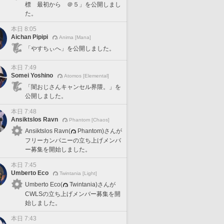
標 最初から ＠５」を公開しまし
た。
本日 8:05
Aichan Pipipi
Anima [Mana]
「やすちぃへ」を公開しました。
本日 7:49
Somei Yoshino
Atomos [Elemental]
「闇おじさんキャンセル界隈。」を
公開しました。
本日 7:48
Ansiktslos Ravn
Phantom [Chaos]
Ansiktslos Ravn(
Phantom)さんが
フリーカンパニーの立ち上げメンバ
ー募集を開始しました。
本日 7:45
Umberto Eco
Twintania [Light]
Umberto Eco(
Twintania)さんが
CWLSの立ち上げメンバー募集を開
始しました。
本日 7:43