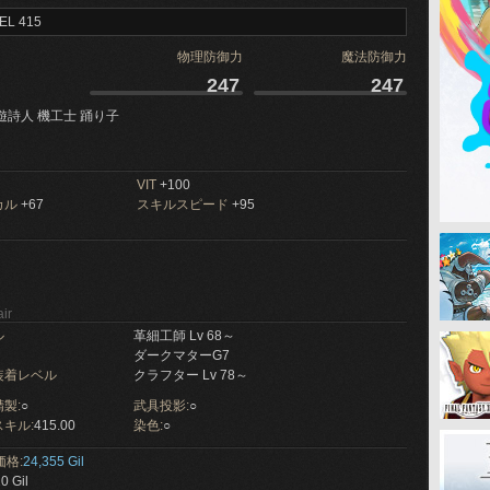
EL 415
物理防御力
魔法防御力
247
247
遊詩人 機工士 踊り子
VIT
+100
カル
+67
スキルスピード
+95
ir
ル
革細工師 Lv 68～
ダークマターG7
装着レベル
クラフター Lv 78～
製:
○
武具投影:
○
キル:
415.00
染色:
○
価格:
24,355 Gil
0 Gil