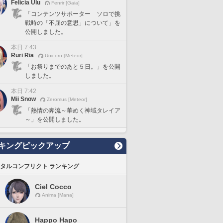
Felicia Ulu
Fenrir [Gaia]
「コンテンツサポーター ソロで挑
戦時の「不屈の意思」について」を
公開しました。
本日 7:43
Ruri Ria
Unicorn [Meteor]
「お祭りまでのあと５日。」を公開
しました。
本日 7:42
Mii Snow
Zeromus [Meteor]
「熱情の奔流～華めく神域タレイア
～」を公開しました。
キングピックアップ
タルコンフリクト ランキング
Ciel Cocco
Anima [Mana]
Happo Hapo