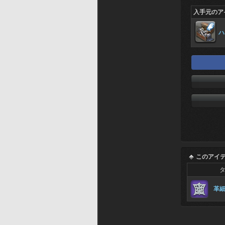
入手元のア
ハ
このアイ
革