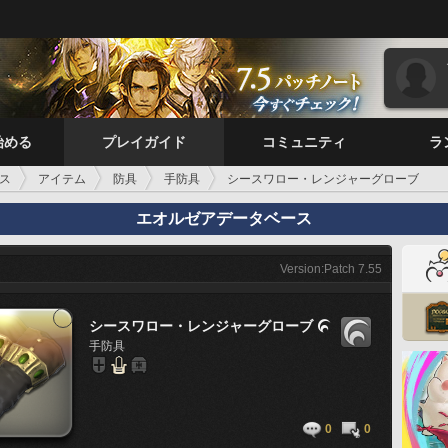
始める
プレイガイド
コミュニティ
ラ
ス
アイテム
防具
手防具
シースワロー・レンジャーグローブ
エオルゼアデータベース
Version:Patch 7.55
シースワロー・レンジャーグローブ

手防具
0
0