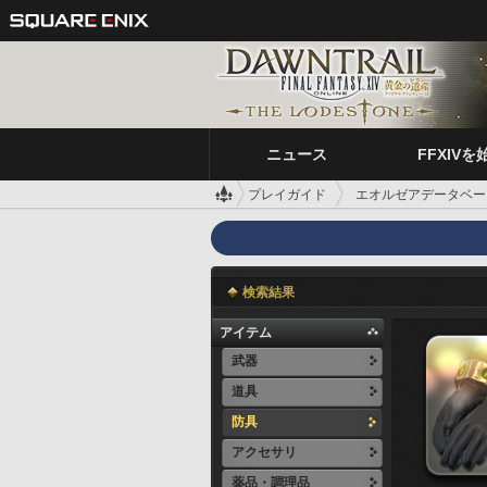
ニュース
FFXIVを
プレイガイド
エオルゼアデータベー
検索結果
アイテム
武器
道具
防具
アクセサリ
薬品・調理品