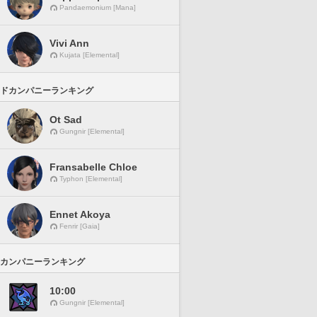
Pandaemonium [Mana]
Vivi Ann
Kujata [Elemental]
ドカンパニーランキング
Ot Sad
Gungnir [Elemental]
Fransabelle Chloe
Typhon [Elemental]
Ennet Akoya
Fenrir [Gaia]
カンパニーランキング
10:00
Gungnir [Elemental]