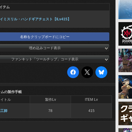
イテム
イミスリル・ハンドギアチェスト【ILv415】
名称をクリップボードにコピー
埋め込みコード表示
ファンキット「ツールチップ」コード表示
テムの製作手帳
タイトル
製作Lv
ITEM Lv
細工師
78
415