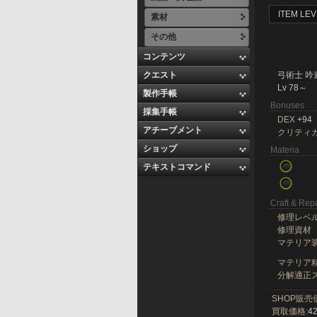
ITEM LEV
素材
その他
コンテンツ
クエスト
弓術士 吟
Lv 78～
製作手帳
Bonuses
採集手帳
DEX
+94
アチーブメント
クリティ
ショップ
Materia
テキストコマンド
Craft & Repa
修理レベ
修理資材
マテリア
マテリア精
分解適正ス
SHOP販売
買取価格:
42