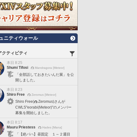
ュニティウォール
アクティビティ
本日 8:25
Shumi Tifosi
Mandragora [Meteor]
「全部話しておきたいんだ展」を公
開しました。
本日 8:23
Shiro Free
Zeromus [Meteor]
Shiro Free(
Zeromus)さんが
CWLS"eorabi(Meteor)"のメンバー
募集を開始しました。
本日 8:17
Mauru Priestess
Hades [Mana]
「【絶バハ】昼固定 １～２週目