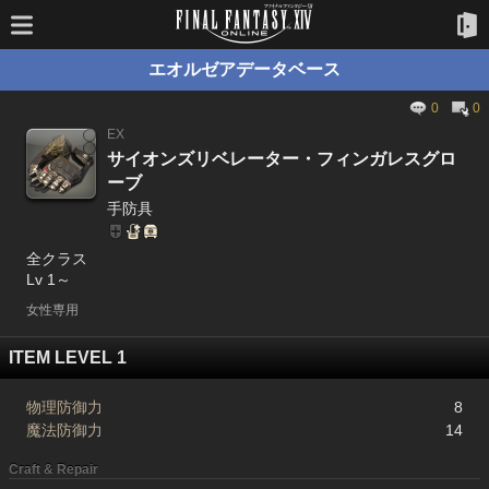
エオルゼアデータベース
0
0
EX
サイオンズリベレーター・フィンガレスグロ
ーブ
手防具
全クラス
Lv 1～
女性専用
ITEM LEVEL 1
物理防御力
8
魔法防御力
14
Craft & Repair