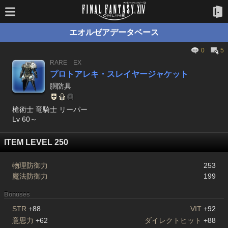
エオルゼアデータベース
0
5
RARE
EX
プロトアレキ・スレイヤージャケット
胴防具
槍術士 竜騎士 リーパー
Lv 60～
ITEM LEVEL 250
物理防御力
253
魔法防御力
199
Bonuses
STR
+88
VIT
+92
意思力
+62
ダイレクトヒット
+88