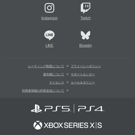
Instagram
Twitch
LINE
Bluesky
レーティング制度について
プライバシーポリシー
著作権について
サポートセンター
ライセンス
ルール＆ポリシー
利用者情報の外部送信について