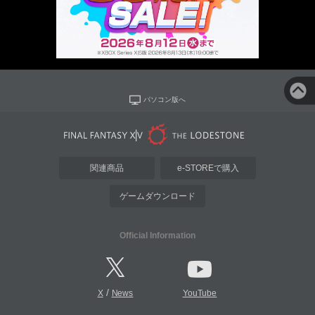
パソコン版へ
関連商品
e-STOREで購入
ゲームダウンロード
Official Information
/
X
News
YouTube