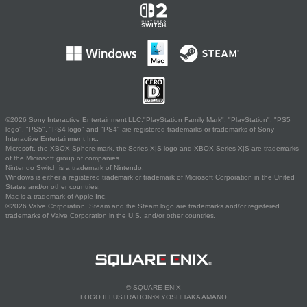
©2026 Sony Interactive Entertainment LLC."PlayStation Family Mark", "PlayStation", "PS5
logo", "PS5", "PS4 logo" and "PS4" are registered trademarks or trademarks of Sony
Interactive Entertainment Inc.
Microsoft, the XBOX Sphere mark, the Series X|S logo and XBOX Series X|S are trademarks
of the Microsoft group of companies.
Nintendo Switch is a trademark of Nintendo.
Windows is either a registered trademark or trademark of Microsoft Corporation in the United
States and/or other countries.
Mac is a trademark of Apple Inc.
©2026 Valve Corporation. Steam and the Steam logo are trademarks and/or registered
trademarks of Valve Corporation in the U.S. and/or other countries.
© SQUARE ENIX
LOGO ILLUSTRATION:© YOSHITAKA AMANO