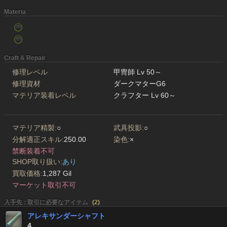
Materia
Craft & Repair
修理レベル
甲冑師 Lv 50～
修理資材
ダークマターG6
マテリア装着レベル
クラフター Lv 60～
マテリア精製:
○
武具投影:
○
分解適正スキル:
250.00
染色:
×
禁断装着不可
SHOP取り扱い:
あり
買取価格:
1,287 Gil
マーケット取引不可
入手先 : 取引に必要なアイテム
(
2
)
アレキサンダーシャフト
4