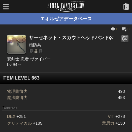
エオルゼアデータベース
0
0
サーセネット・スカウトヘッドバンド

頭防具
双剣士 忍者 ヴァイパー
Lv 94～
ITEM LEVEL 663
物理防御力
493
魔法防御力
493
Bonuses
DEX
+251
VIT
+278
クリティカル
+185
意思力
+130