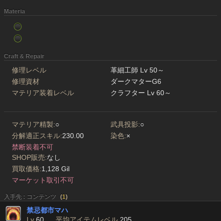
Materia
Craft & Repair
修理レベル
革細工師 Lv 50～
修理資材
ダークマターG6
マテリア装着レベル
クラフター Lv 60～
マテリア精製:
○
武具投影:
○
分解適正スキル:
230.00
染色:
×
禁断装着不可
SHOP販売:
なし
買取価格:
1,128 Gil
マーケット取引不可
入手先 : コンテンツ
(
1
)
禁忌都市マハ
Lv
60
平均アイテムレベル
205