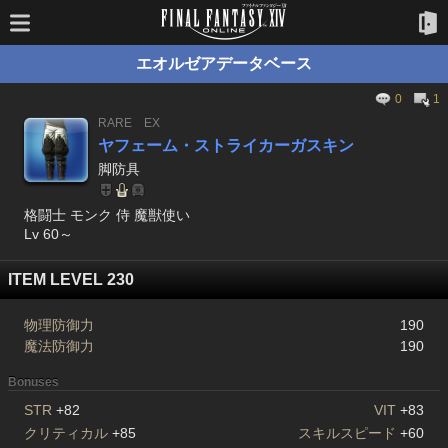
エオルゼアデータベース
0
1
RARE
EX
ヤフェーム・ストライカーガスキン
脚防具
格闘士 モンク 侍 魔獣使い
Lv 60～
ITEM LEVEL 230
物理防御力
190
魔法防御力
190
Bonuses
STR
+82
VIT
+83
クリティカル
+85
スキルスピード
+60