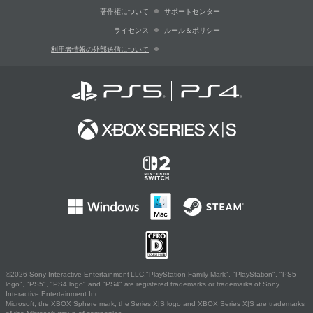
著作権について
サポートセンター
ライセンス
ルール＆ポリシー
利用者情報の外部送信について
©2026 Sony Interactive Entertainment LLC."PlayStation Family Mark", "PlayStation", "PS5
logo", "PS5", "PS4 logo" and "PS4" are registered trademarks or trademarks of Sony
Interactive Entertainment Inc.
Microsoft, the XBOX Sphere mark, the Series X|S logo and XBOX Series X|S are trademarks