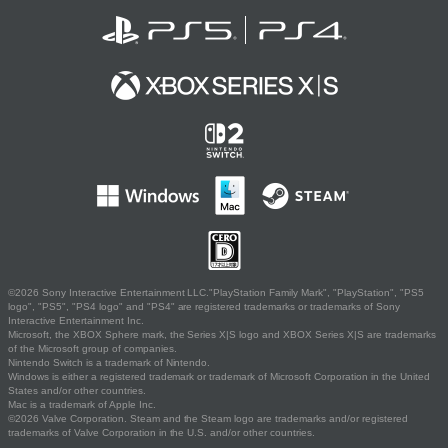
©2026 Sony Interactive Entertainment LLC."PlayStation Family Mark", "PlayStation", "PS5
logo", "PS5", "PS4 logo" and "PS4" are registered trademarks or trademarks of Sony
Interactive Entertainment Inc.
Microsoft, the XBOX Sphere mark, the Series X|S logo and XBOX Series X|S are trademarks
of the Microsoft group of companies.
Nintendo Switch is a trademark of Nintendo.
Windows is either a registered trademark or trademark of Microsoft Corporation in the United
States and/or other countries.
Mac is a trademark of Apple Inc.
©2026 Valve Corporation. Steam and the Steam logo are trademarks and/or registered
trademarks of Valve Corporation in the U.S. and/or other countries.