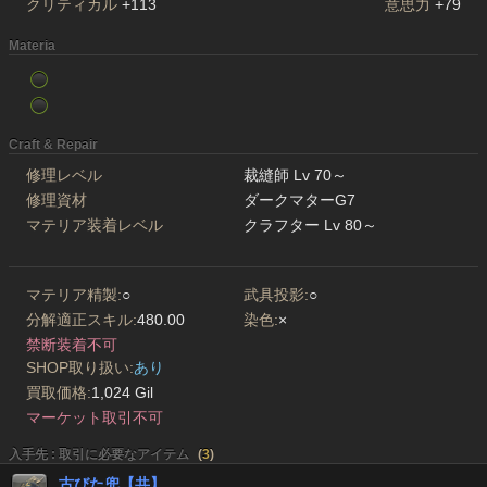
クリティカル
+113
意思力
+79
Materia
Craft & Repair
修理レベル
裁縫師 Lv 70～
修理資材
ダークマターG7
マテリア装着レベル
クラフター Lv 80～
マテリア精製:
○
武具投影:
○
分解適正スキル:
480.00
染色:
×
禁断装着不可
SHOP取り扱い:
あり
買取価格:
1,024 Gil
マーケット取引不可
入手先 : 取引に必要なアイテム
(
3
)
古びた兜【共】