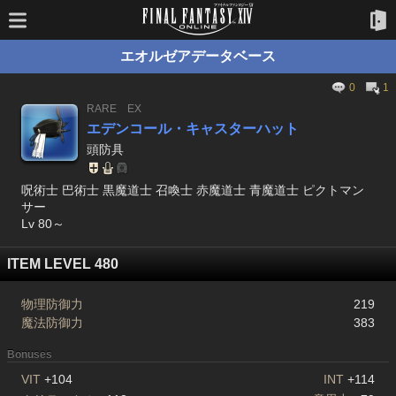
エオルゼアデータベース
0
1
RARE
EX
エデンコール・キャスターハット
頭防具
呪術士 巴術士 黒魔道士 召喚士 赤魔道士 青魔道士 ピクトマン
サー
Lv 80～
ITEM LEVEL 480
物理防御力
219
魔法防御力
383
Bonuses
VIT
+104
INT
+114