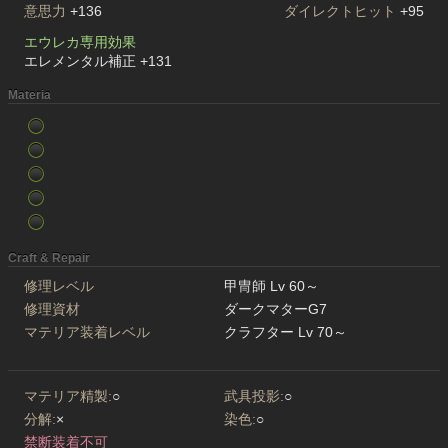
意思力
+136
ダイレクトヒット
+95
エウレカ専用効果
エレメンタル補正 +131
Materia
Craft & Repair
修理レベル
甲冑師 Lv 60～
修理資材
ダークマターG7
マテリア装着レベル
クラフター Lv 70～
マテリア精製:
○
武具投影:
○
分解:
×
染色:
○
禁断装着不可