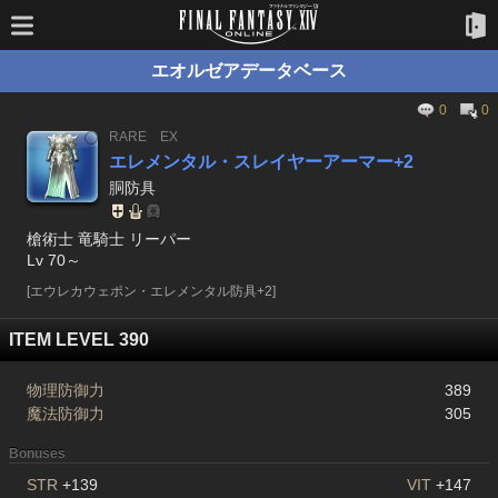
エオルゼアデータベース
0
0
RARE
EX
エレメンタル・スレイヤーアーマー+2
胴防具
槍術士 竜騎士 リーパー
Lv 70～
[エウレカウェポン・エレメンタル防具+2]
ITEM LEVEL 390
物理防御力
389
魔法防御力
305
Bonuses
STR
+139
VIT
+147