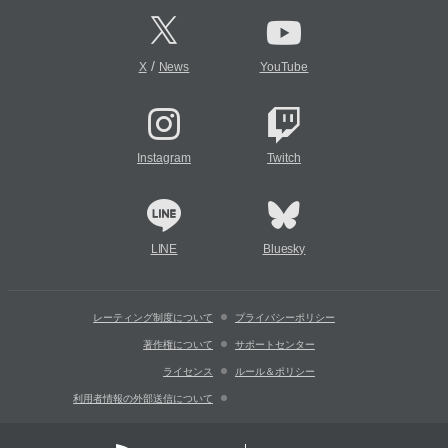
/
X
News
YouTube
Instagram
Twitch
LINE
Bluesky
レーティング制度について
プライバシーポリシー
著作権について
サポートセンター
ライセンス
ルール＆ポリシー
利用者情報の外部送信について