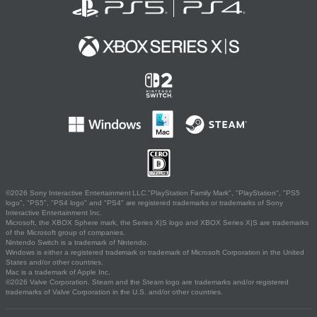
©2026 Sony Interactive Entertainment LLC."PlayStation Family Mark", "PlayStation", "PS5
logo", "PS5", "PS4 logo" and "PS4" are registered trademarks or trademarks of Sony
Interactive Entertainment Inc.
Microsoft, the XBOX Sphere mark, the Series X|S logo and XBOX Series X|S are trademarks
of the Microsoft group of companies.
Nintendo Switch is a trademark of Nintendo.
Windows is either a registered trademark or trademark of Microsoft Corporation in the United
States and/or other countries.
Mac is a trademark of Apple Inc.
©2026 Valve Corporation. Steam and the Steam logo are trademarks and/or registered
trademarks of Valve Corporation in the U.S. and/or other countries.