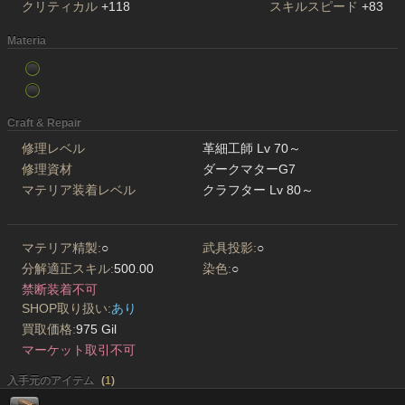
クリティカル
+118
スキルスピード
+83
Materia
Craft & Repair
修理レベル
革細工師 Lv 70～
修理資材
ダークマターG7
マテリア装着レベル
クラフター Lv 80～
マテリア精製:
○
武具投影:
○
分解適正スキル:
500.00
染色:
○
禁断装着不可
SHOP取り扱い:
あり
買取価格:
975 Gil
マーケット取引不可
入手元のアイテム
(
1
)