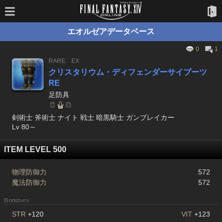
エオルゼアデータベース
0
1
RARE
EX
クリスタリウム・ディフェンダーサイブーツ
RE
足防具
剣術士 斧術士 ナイト 戦士 暗黒騎士 ガンブレイカー
Lv 80～
ITEM LEVEL 500
物理防御力
572
魔法防御力
572
Bonuses
STR
+120
VIT
+123