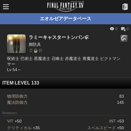
エオルゼアデータベース
0
0
ラミーキャスタートンバン

脚防具
呪術士 巴術士 黒魔道士 召喚士 赤魔道士 青魔道士 ピクトマン
サー
Lv 54～
ITEM LEVEL 133
物理防御力
83
魔法防御力
145
Bonuses
VIT
+50
INT
+53
クリティカル
+35
スペルスピード
+50