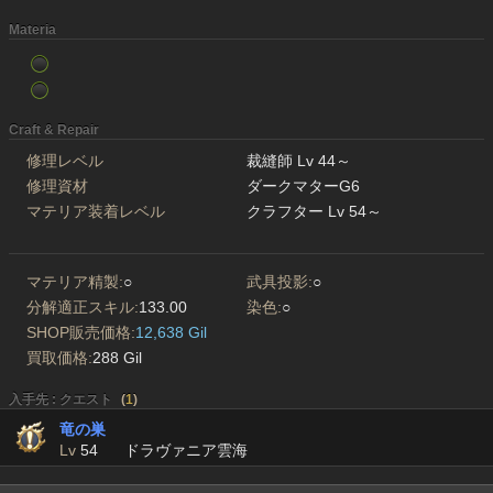
Materia
Craft & Repair
修理レベル
裁縫師 Lv 44～
修理資材
ダークマターG6
マテリア装着レベル
クラフター Lv 54～
マテリア精製:
○
武具投影:
○
分解適正スキル:
133.00
染色:
○
SHOP販売価格:
12,638 Gil
買取価格:
288 Gil
入手先 : クエスト
(
1
)
竜の巣
Lv
54
ドラヴァニア雲海