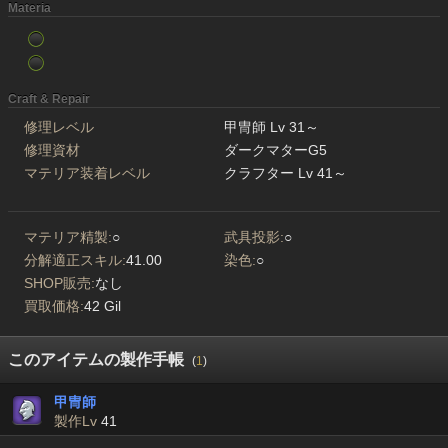
Materia
Craft & Repair
修理レベル
甲冑師 Lv 31～
修理資材
ダークマターG5
マテリア装着レベル
クラフター Lv 41～
マテリア精製:
○
武具投影:
○
分解適正スキル:
41.00
染色:
○
SHOP販売:
なし
買取価格:
42 Gil
このアイテムの製作手帳
(
1
)
甲冑師
製作Lv
41