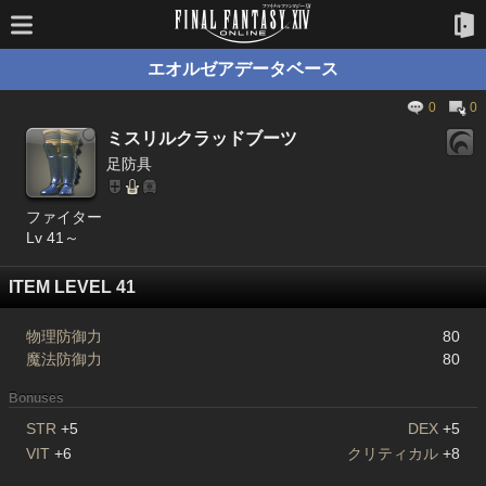
エオルゼアデータベース
0
0
ミスリルクラッドブーツ
足防具
ファイター
Lv 41～
ITEM LEVEL 41
物理防御力
80
魔法防御力
80
Bonuses
STR
+5
DEX
+5
VIT
+6
クリティカル
+8