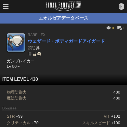
エオルゼアデータベース
0
1
RARE
EX
ウェザード・ボディガードアイガード
頭防具
ガンブレイカー
Lv 80～
ITEM LEVEL 430
物理防御力
480
魔法防御力
480
Bonuses
STR
+99
VIT
+102
クリティカル
+70
スキルスピード
+100