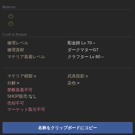
Materia
Craft & Repair
修理レベル
彫金師 Lv 70～
修理資材
ダークマターG7
マテリア装着レベル
クラフター Lv 80～
マテリア精製:
○
武具投影:
○
分解:
×
染色:
×
禁断装着不可
SHOP販売:
なし
売却不可
マーケット取引不可
名称をクリップボードにコピー