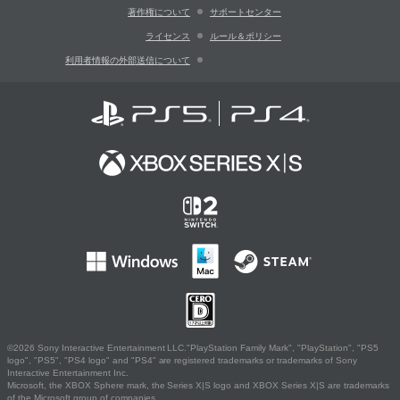
著作権について
サポートセンター
ライセンス
ルール＆ポリシー
利用者情報の外部送信について
©2026 Sony Interactive Entertainment LLC."PlayStation Family Mark", "PlayStation", "PS5
logo", "PS5", "PS4 logo" and "PS4" are registered trademarks or trademarks of Sony
Interactive Entertainment Inc.
Microsoft, the XBOX Sphere mark, the Series X|S logo and XBOX Series X|S are trademarks
of the Microsoft group of companies.