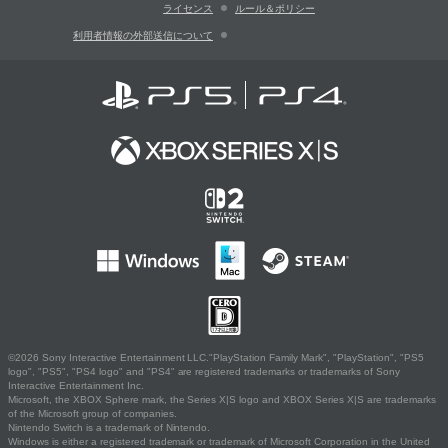
ライセンス
ルール＆ポリシー
利用者情報の外部送信について
©2026 Sony Interactive Entertainment LLC."PlayStation Family Mark", "PlayStation", "PS5
logo", "PS5", "PS4 logo" and "PS4" are registered trademarks or trademarks of Sony
Interactive Entertainment Inc.
Microsoft, the XBOX Sphere mark, the Series X|S logo and XBOX Series X|S are trademarks
of the Microsoft group of companies.
Nintendo Switch is a trademark of Nintendo.
Windows is either a registered trademark or trademark of Microsoft Corporation in the United