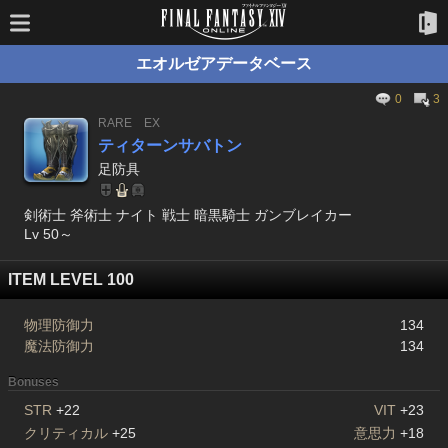
エオルゼアデータベース
0
3
RARE
EX
ティターンサバトン
足防具
剣術士 斧術士 ナイト 戦士 暗黒騎士 ガンブレイカー
Lv 50～
ITEM LEVEL 100
物理防御力
134
魔法防御力
134
Bonuses
STR
+22
VIT
+23
クリティカル
+25
意思力
+18