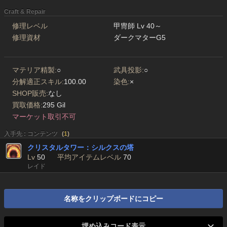
Craft & Repair
修理レベル
甲冑師 Lv 40～
修理資材
ダークマターG5
マテリア精製:
○
武具投影:
○
分解適正スキル:
100.00
染色:
×
SHOP販売:
なし
買取価格:
295 Gil
マーケット取引不可
入手先 : コンテンツ
(
1
)
クリスタルタワー：シルクスの塔
Lv
50
平均アイテムレベル
70
レイド
名称をクリップボードにコピー
埋め込みコード表示