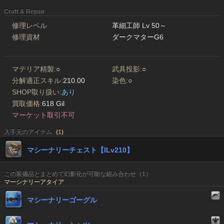
Craft & Repair
修理レベル
革細工師 Lv 50～
修理資材
ダークマターG6
マテリア精製:
○
武具投影:
○
分解適正スキル:
210.00
染色:
○
SHOP取り扱い:
あり
買取価格:
618 Gil
マーケット取引不可
入手元のアイテム
(
1
)
マシーナリーチェスト【ILv210】
この装備品とまとめて幻影化が可能な組み合わせ（1）
マーシナリーアタイア
マシーナリーゴーグル