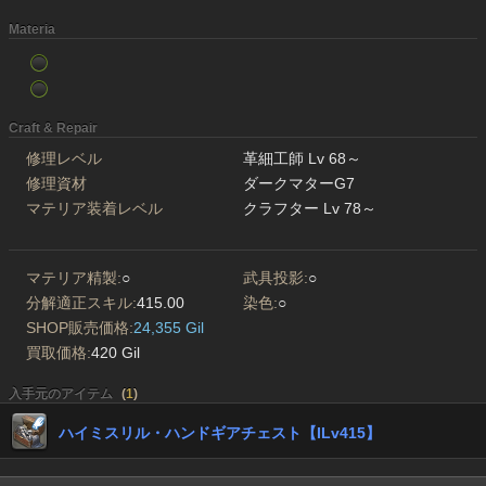
Materia
Craft & Repair
修理レベル
革細工師 Lv 68～
修理資材
ダークマターG7
マテリア装着レベル
クラフター Lv 78～
マテリア精製:
○
武具投影:
○
分解適正スキル:
415.00
染色:
○
SHOP販売価格:
24,355 Gil
買取価格:
420 Gil
入手元のアイテム
(
1
)
ハイミスリル・ハンドギアチェスト【ILv415】