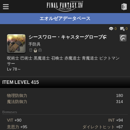
エオルゼアデータベース
0
0
シースワロー・キャスターグローブ

手防具
呪術士 巴術士 黒魔道士 召喚士 赤魔道士 青魔道士 ピクトマン
サー
Lv 78～
ITEM LEVEL 415
物理防御力
180
魔法防御力
314
Bonuses
VIT
+90
INT
+94
意思力
+95
ダイレクトヒット
+67