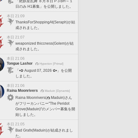
「絶妖星乱舞 ８月８日 P３BH～１
日のみ H1募集」を公開しました。
本日 21:09
ThanksForShoppingAt(Seraph)が結
成されました。
本日 21:07
weaponized thiccness(Golem)が結
成されました。
本日 21:06
Tongue Lashor
Hyperion [Primal]
「•✿ August 07, 2026 ✿•」を公開
しました。
本日 21:06
Raina Moonrivers
Maduin [Dynamis]
Raina Moonrivers(
Maduin)さん
がフリーカンパニー"The Peridot
Grove(Maduin)"のメンバー募集を開
始しました。
本日 21:05
Bad Grafx(Maduin)が結成されまし
た。