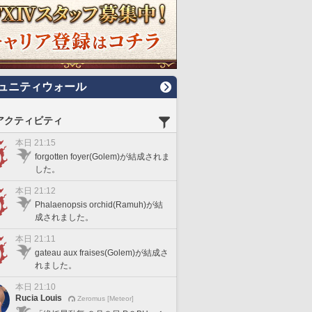
ュニティウォール
アクティビティ
本日 21:15
forgotten foyer(Golem)が結成されま
した。
本日 21:12
Phalaenopsis orchid(Ramuh)が結
成されました。
本日 21:11
gateau aux fraises(Golem)が結成さ
れました。
本日 21:10
Rucia Louis
Zeromus [Meteor]