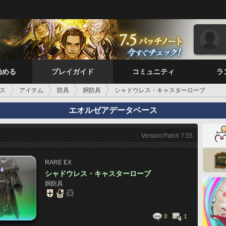
始める
プレイガイド
コミュニティ
ラ
ス
アイテム
防具
胴防具
シャドウレス・キャスターローブ
エオルゼアデータベース
Version:Patch 7.55
RARE
EX
シャドウレス・キャスターローブ
胴防具
0
1