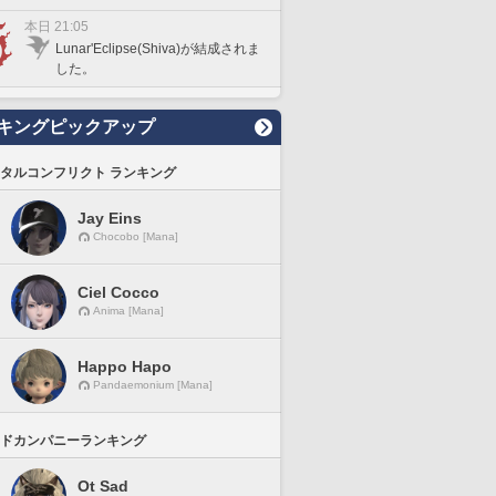
本日 21:05
Lunar'Eclipse(Shiva)が結成されま
した。
キングピックアップ
タルコンフリクト ランキング
Jay Eins
Chocobo [Mana]
Ciel Cocco
Anima [Mana]
Happo Hapo
Pandaemonium [Mana]
ドカンパニーランキング
Ot Sad