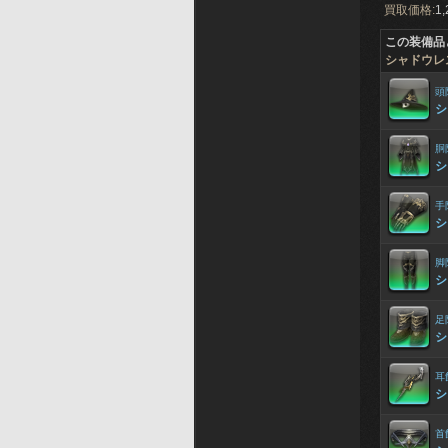
買取価格:
1,
この装備品
シャドウレ
頭
シ
胴
シ
手
シ
脚
シ
足
シ
耳
シ
首