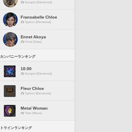
Gungnir [Elemental]
Fransabelle Chloe
Typhon [Elemental]
Ennet Akoya
Fenrir [Gaia]
カンパニーランキング
10:00
Gungnir [Elemental]
Fleur Chloe
Typhon [Elemental]
Metal Woman
Titan [Mana]
トラインランキング