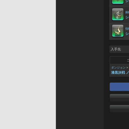
シ
腕
シ
指
シ
入手先
ダンジョン
>
漆黒決戦 