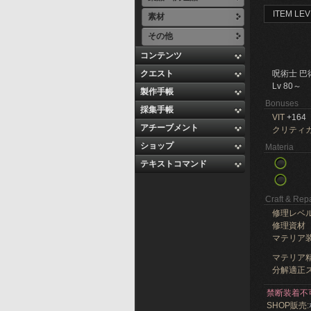
ITEM LEV
素材
その他
コンテンツ
クエスト
呪術士 巴
Lv 80～
製作手帳
Bonuses
採集手帳
VIT
+164
アチーブメント
クリティ
ショップ
Materia
テキストコマンド
Craft & Repa
修理レベ
修理資材
マテリア
マテリア精
分解適正ス
禁断装着不
SHOP販売: