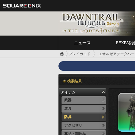
ニュース
FFXIVを
プレイガイド
エオルゼアデータベー
検索結果
アイテム
武器
道具
防具
アクセサリ
薬品・調理品