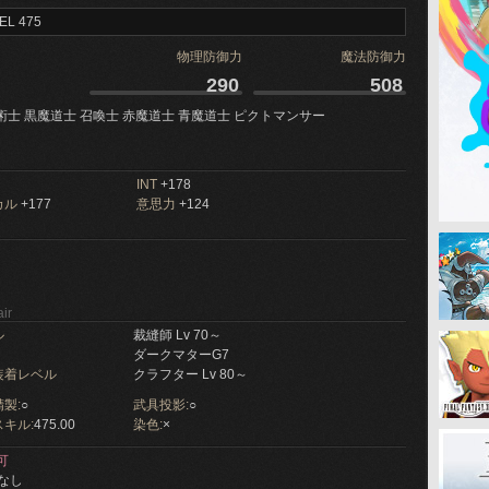
EL 475
物理防御力
魔法防御力
290
508
術士 黒魔道士 召喚士 赤魔道士 青魔道士 ピクトマンサー
INT
+178
カル
+177
意思力
+124
ir
ル
裁縫師 Lv 70～
ダークマターG7
装着レベル
クラフター Lv 80～
製:
○
武具投影:
○
キル:
475.00
染色:
×
可
なし