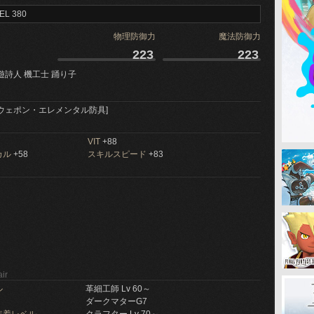
EL 380
物理防御力
魔法防御力
223
223
遊詩人 機工士 踊り子
ウェポン・エレメンタル防具]
VIT
+88
カル
+58
スキルスピード
+83
ir
ル
革細工師 Lv 60～
ダークマターG7