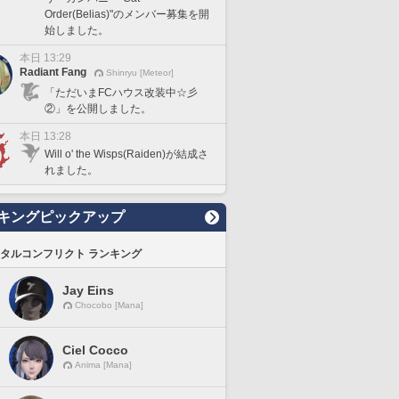
Order(Belias)"のメンバー募集を開
始しました。
本日 13:29
Radiant Fang
Shinryu [Meteor]
「ただいまFCハウス改装中☆彡
②」を公開しました。
本日 13:28
Will o' the Wisps(Raiden)が結成さ
れました。
キングピックアップ
タルコンフリクト ランキング
Jay Eins
Chocobo [Mana]
Ciel Cocco
Anima [Mana]