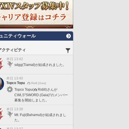
ュニティウォール
アクティビティ
本日 13:42
sdgg(Tiamat)が結成されました。
本日 13:40
Topco Topu
Ridill [Gaia]
Topco Topu(
Ridill)さんが
CWLS"SWORD.(Gaia)"のメンバー
募集を開始しました。
本日 13:38
Mt. Fuji(Bahamut)が結成されまし
た。