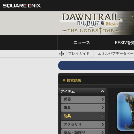
ニュース
FFXIVを
プレイガイド
エオルゼアデータベー
検索結果
アイテム
武器
道具
防具
アクセサリ
薬品・調理品