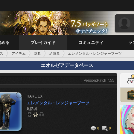
始める
プレイガイド
コミュニティ
ラ
ス
アイテム
防具
足防具
エレメンタル・レンジャーブーツ
エオルゼアデータベース
Version:Patch 7.55
RARE
EX
エレメンタル・レンジャーブーツ
足防具
0
0