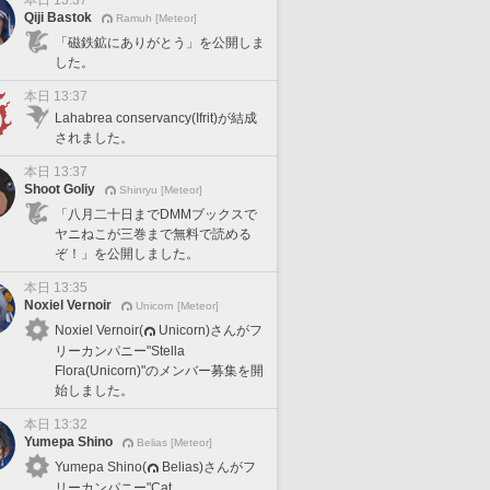
本日 13:37
Qiji Bastok
Ramuh [Meteor]
「磁鉄鉱にありがとう」を公開しま
した。
本日 13:37
Lahabrea conservancy(Ifrit)が結成
されました。
本日 13:37
Shoot Goliy
Shinryu [Meteor]
「八月二十日までDMMブックスで
ヤニねこが三巻まで無料で読める
ぞ！」を公開しました。
本日 13:35
Noxiel Vernoir
Unicorn [Meteor]
Noxiel Vernoir(
Unicorn)さんがフ
リーカンパニー"Stella
Flora(Unicorn)"のメンバー募集を開
始しました。
本日 13:32
Yumepa Shino
Belias [Meteor]
Yumepa Shino(
Belias)さんがフ
リーカンパニー"Cat