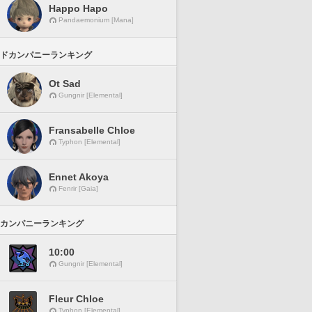
Happo Hapo
Pandaemonium [Mana]
ドカンパニーランキング
Ot Sad
Gungnir [Elemental]
Fransabelle Chloe
Typhon [Elemental]
Ennet Akoya
Fenrir [Gaia]
カンパニーランキング
10:00
Gungnir [Elemental]
Fleur Chloe
Typhon [Elemental]