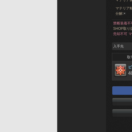
マテリア
マテリア精
分解:
×
禁断装着不
SHOP取り
売却不可
マ
入手先
取
ピ
4