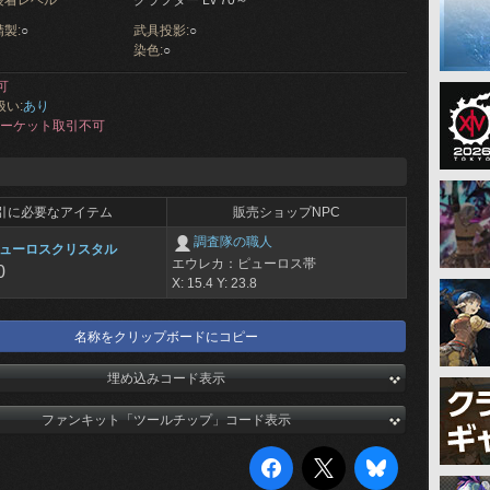
装着レベル
クラフター Lv 70～
製:
○
武具投影:
○
染色:
○
可
扱い:
あり
ーケット取引不可
引に必要なアイテム
販売ショップNPC
調査隊の職人
ューロスクリスタル
エウレカ：ピューロス帯
0
X: 15.4 Y: 23.8
名称をクリップボードにコピー
埋め込みコード表示
ファンキット「ツールチップ」コード表示